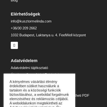
Blog
Elérhetőségek
info@kusztormelinda.com
+36/30 209 2662
1032 Budapest, Laktanya u. 4. FeelWell központ
Adatvédelem
Adatvédelmi tájékoztató
Általános Szerződési Feltételek
Impresszum
A kényelmes vásárlási élmény
érdekében sütiket használunk a
Elállási nyilatkozat
tartalom és a közösségi funkciók
biztosításához, a weboldal forgalmunk
Az elállási nyilatkozat mintát innen is letöltheti PDF
elemzéséhez és reklámozás céljából.
formátumban
A weboldalunkon megtekintheti az