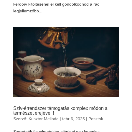
kérdőív kitöltésénél el kell gondolkodnod a rád
legjellemzőbb...
Szív-érrendszer támogatás komplex módon a
természet erejével !
Szerző:
Kusztor Melinda
|
febr 6, 2025
|
Posztok
Szeretnék figyelmetekbe ajánlani egy komplex