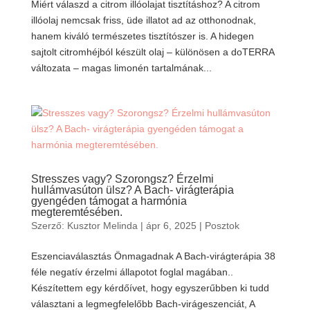
Miért válaszd a citrom illóolajat tisztításhoz? A citrom
illóolaj nemcsak friss, üde illatot ad az otthonodnak,
hanem kiváló természetes tisztítószer is. A hidegen
sajtolt citromhéjból készült olaj – különösen a doTERRA
változata – magas limonén tartalmának...
Stresszes vagy? Szorongsz? Érzelmi
hullámvasúton ülsz? A Bach- virágterápia
gyengéden támogat a harmónia
megteremtésében.
Szerző:
Kusztor Melinda
|
ápr 6, 2025
|
Posztok
Eszenciaválasztás Önmagadnak A Bach-virágterápia 38
féle negatív érzelmi állapotot foglal magában..
Készítettem egy kérdőívet, hogy egyszerűbben ki tudd
választani a legmegfelelőbb Bach-virágeszenciát, A