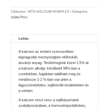
komplex
mennyiség
Cikkszám:
WTN-KÁLCIUM-KOMPLEX
Kategória:
Izület-Porc
Leírás
A kalcium az emberi szervezetben
legnagyobb mennyiségben előforduló
ásványi anyag. Testtömegünk közel 1.5%-át
a kalcium alkotja: körülbelül 98%-ban a
csontokban, fogakban található meg és
mindössze 1-2 %-ban van jelen a
lágyszövetekben, sejtközötti területekben és
a vérben.
A kalcium részt vesz a sejtfolyamatok
szabályozásában, a hormonképződésben,