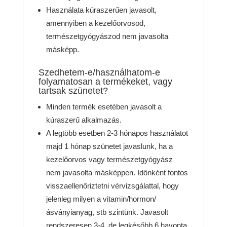
Használata kúraszerűen javasolt,
amennyiben a kezelőorvosod,
természetgyógyászod nem javasolta
másképp.
Szedhetem-e/használhatom-e
folyamatosan a termékeket, vagy
tartsak szünetet?
Minden termék esetében javasolt a
kúraszerű alkalmazás.
A legtöbb esetben 2-3 hónapos használatot
majd 1 hónap szünetet javaslunk, ha a
kezelőorvos vagy természetgyógyász
nem javasolta másképpen. Időnként fontos
visszaellenőriztetni vérvizsgálattal, hogy
jelenleg milyen a vitamin/hormon/
ásványianyag, stb szintünk. Javasolt
rendszeresen 3-4, de legkésőbb 6 havonta