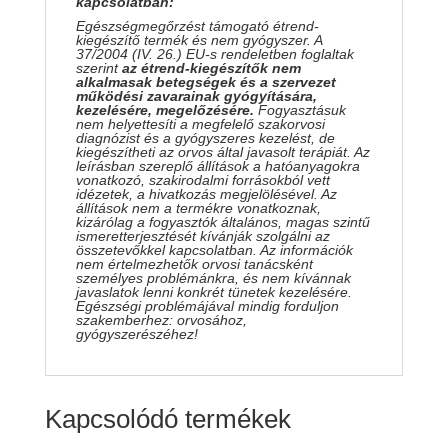
kapcsolatban:
Egészségmegőrzést támogató étrend-
kiegészítő termék és nem gyógyszer. A
37/2004 (IV. 26.) EU-s rendeletben foglaltak
szerint
az étrend-kiegészítők nem
alkalmasak betegségek és a szervezet
működési zavarainak gyógyítására,
kezelésére, megelőzésére.
Fogyasztásuk
nem helyettesíti a megfelelő szakorvosi
diagnózist és a gyógyszeres kezelést, de
kiegészítheti az orvos által javasolt terápiát. Az
leírásban szereplő állítások a hatóanyagokra
vonatkozó, szakirodalmi forrásokból vett
idézetek, a hivatkozás megjelölésével. Az
állítások nem a termékre vonatkoznak,
kizárólag a fogyasztók általános, magas szintű
ismeretterjesztését kívánják szolgálni az
összetevőkkel kapcsolatban. Az információk
nem értelmezhetők orvosi tanácsként
személyes problémánkra, és nem kívánnak
javaslatok lenni konkrét tünetek kezelésére.
Egészségi problémájával mindig forduljon
szakemberhez: orvosához,
gyógyszerészéhez!
Kapcsolódó termékek