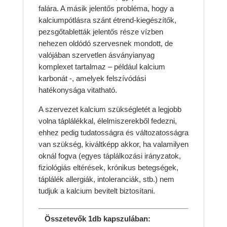
falára. A másik jelentős probléma, hogy a
kalciumpótlásra szánt étrend-kiegészítők,
pezsgőtabletták jelentős része vízben
nehezen oldódó szervesnek mondott, de
valójában szervetlen ásványianyag
komplexet tartalmaz – például kalcium
karbonát -, amelyek felszívódási
hatékonysága vitatható.
A szervezet kalcium szükségletét a legjobb
volna táplálékkal, élelmiszerekből fedezni,
ehhez pedig tudatosságra és változatosságra
van szükség, kiváltképp akkor, ha valamilyen
oknál fogva (egyes táplálkozási irányzatok,
fiziológiás eltérések, krónikus betegségek,
táplálék allergiák, intoleranciák, stb.) nem
tudjuk a kalcium bevitelt biztosítani.
Összetevők 1db kapszulában: