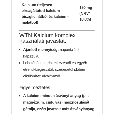
Kalcium (teljesen
150 mg
elreagáltatott kalcium-
(NRV*
biszglicinátból és kalcium-
18,8%)
malátból)
WTN Kalcium komplex
használati javaslat:
Ajánlott mennyiség:
naponta 1-2
kapszula.
Lehetőség szerint étkezéstől és egyéb
étrend-kiegészítők szedésétől időben
elkülönítve alkalmazd!
Figyelmeztetés
A kalcium minden ásványi anyag (pl.:
magnézium, cink, vas) hasznosulását
gátolja, ezért javasolt más ásványianyag