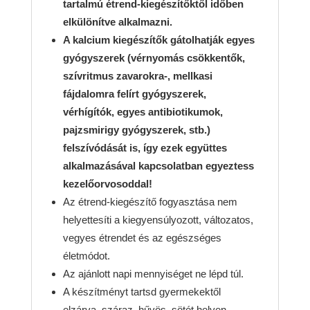
tartalmú étrend-kiegészítőktől időben
elkülönítve alkalmazni.
A kalcium kiegészítők gátolhatják egyes
gyógyszerek (vérnyomás csökkentők,
szívritmus zavarokra-, mellkasi
fájdalomra felírt gyógyszerek,
vérhígítók, egyes antibiotikumok,
pajzsmirigy gyógyszerek, stb.)
felszívódását is, így ezek együttes
alkalmazásával kapcsolatban egyeztess
kezelőorvosoddal!
Az étrend-kiegészítő fogyasztása nem
helyettesíti a kiegyensúlyozott, változatos,
vegyes étrendet és az egészséges
életmódot.
Az ajánlott napi mennyiséget ne lépd túl.
A készítményt tartsd gyermekektől
elzárva, száraz, hűvös, sötét helyen.