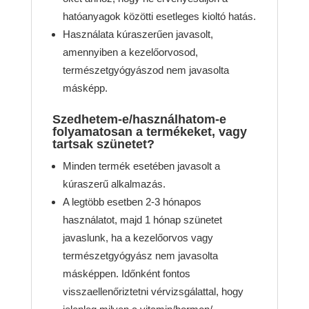
hatóanyagok közötti esetleges kioltó hatás.
Használata kúraszerűen javasolt,
amennyiben a kezelőorvosod,
természetgyógyászod nem javasolta
másképp.
Szedhetem-e/használhatom-e
folyamatosan a termékeket, vagy
tartsak szünetet?
Minden termék esetében javasolt a
kúraszerű alkalmazás.
A legtöbb esetben 2-3 hónapos
használatot, majd 1 hónap szünetet
javaslunk, ha a kezelőorvos vagy
természetgyógyász nem javasolta
másképpen. Időnként fontos
visszaellenőriztetni vérvizsgálattal, hogy