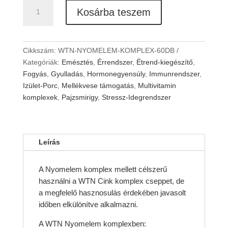
WTN
Kosárba teszem
NYOMELEM
KOMPLEX
-
60DB
Cikkszám:
WTN-NYOMELEM-KOMPLEX-60DB
mennyiség
Kategóriák:
Emésztés
,
Érrendszer
,
Étrend-kiegészítő
,
Fogyás
,
Gyulladás
,
Hormonegyensúly
,
Immunrendszer
,
Izület-Porc
,
Mellékvese támogatás
,
Multivitamin
komplexek
,
Pajzsmirigy
,
Stressz-Idegrendszer
Leírás
A Nyomelem komplex mellett célszerű
használni a WTN Cink komplex cseppet, de
a megfelelő hasznosulás érdekében javasolt
időben elkülönítve alkalmazni.
A WTN Nyomelem komplexben: