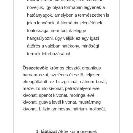
növeljük, így olyan formában legyenek a
hatóanyagok, amelyben a természetben is
jelen lennének. A fitomátrix jelenlétének
fontosságát nem tudjuk eléggé
hangsúlyozni, úgy véljük ez egy igazi
áttörés a valóban hatékony, minőségi
termék létrehozásánál.
Összetevők:
krómos élesztő, organikus
barnamoszat, szelénes élesztő, teljesen
elreagáltatott réz-biszglicinát, nátrium-borát,
mezei zsurló kivonat, petrezselyemlevél
kivonat, spenót kivonat, moringa levél
kivonat, guava levél kivonat, mustármag
kivonat, L-lizin aminosav, nátrium-molibdát.
1. táblázat
Aktív komponensek