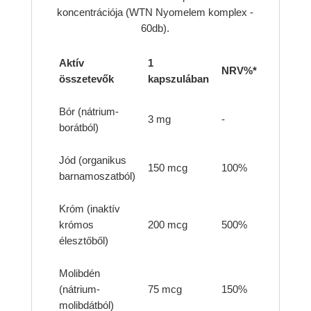
koncentrációja (WTN Nyomelem komplex -
60db).
Aktív
1
NRV%*
összetevők
kapszulában
Bór (nátrium-
3 mg
-
borátból)
Jód (organikus
150 mcg
100%
barnamoszatból)
Króm (inaktív
krómos
200 mcg
500%
élesztőből)
Molibdén
(nátrium-
75 mcg
150%
molibdátból)