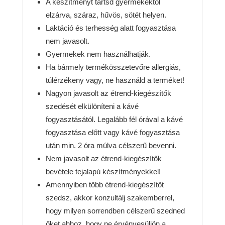
A készítményt tartsd gyermekektől
elzárva, száraz, hűvös, sötét helyen.
Laktáció és terhesség alatt fogyasztása
nem javasolt.
Gyermekek nem használhatják.
Ha bármely termékösszetevőre allergiás,
túlérzékeny vagy, ne használd a terméket!
Nagyon javasolt az étrend-kiegészítők
szedését elkülöníteni a kávé
fogyasztásától. Legalább fél órával a kávé
fogyasztása előtt vagy kávé fogyasztása
után min. 2 óra múlva célszerű bevenni.
Nem javasolt az étrend-kiegészítők
bevétele tejalapú készítményekkel!
Amennyiben több étrend-kiegészítőt
szedsz, akkor konzultálj szakemberrel,
hogy milyen sorrendben célszerű szedned
őket ahhoz, hogy ne érvényesüljön a