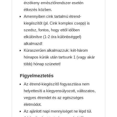
érzékeny emésztőrendszer esetén
étkezés közben.
Amennyiben cink tartalmú étrend-
kiegészítőt (pl. Cink komplex csepp) is
szedsz, fontos, hogy ettől időben
elkülönítve (1-2 óra különbséggel)
alkalmazd!
Kúraszerűen alkalmazzuk: két-három
hónapos kúrák után tartsunk 1 (vagy akár
több) hónap szünetet!
Figyelmeztetés
Az étrend-kiegészítő fogyasztása nem
helyettesíti a kiegyensúlyozott, változatos,
vegyes étrendet és az egészséges
életmódot.
Az ajánlott napi mennyiséget ne lépd túl.