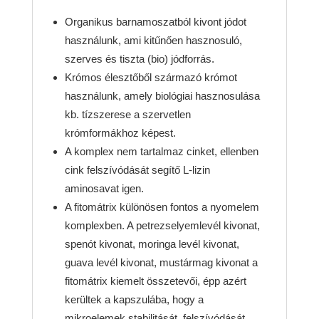
Organikus barnamoszatból kivont jódot
használunk, ami kitűnően hasznosuló,
szerves és tiszta (bio) jódforrás.
Krómos élesztőből származó krómot
használunk, amely biológiai hasznosulása
kb. tízszerese a szervetlen
krómformákhoz képest.
A komplex nem tartalmaz cinket, ellenben
cink felszívódását segítő L-lizin
aminosavat igen.
A fitomátrix különösen fontos a nyomelem
komplexben. A petrezselyemlevél kivonat,
spenót kivonat, moringa levél kivonat,
guava levél kivonat, mustármag kivonat a
fitomátrix kiemelt összetevői, épp azért
kerültek a kapszulába, hogy a
mikroelemek stabilitását, felszívódását