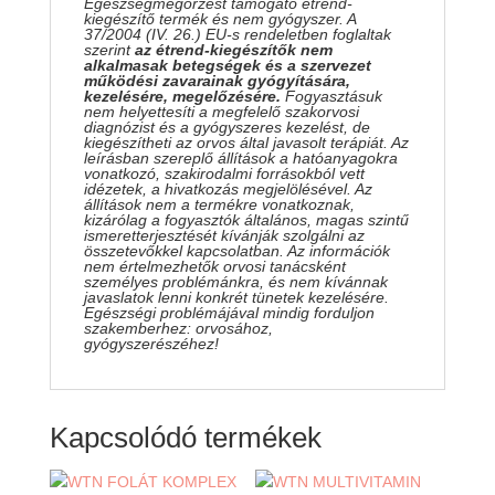
Egészségmegőrzést támogató étrend-
kiegészítő termék és nem gyógyszer. A
37/2004 (IV. 26.) EU-s rendeletben foglaltak
szerint
az étrend-kiegészítők nem
alkalmasak betegségek és a szervezet
működési zavarainak gyógyítására,
kezelésére, megelőzésére.
Fogyasztásuk
nem helyettesíti a megfelelő szakorvosi
diagnózist és a gyógyszeres kezelést, de
kiegészítheti az orvos által javasolt terápiát. Az
leírásban szereplő állítások a hatóanyagokra
vonatkozó, szakirodalmi forrásokból vett
idézetek, a hivatkozás megjelölésével. Az
állítások nem a termékre vonatkoznak,
kizárólag a fogyasztók általános, magas szintű
ismeretterjesztését kívánják szolgálni az
összetevőkkel kapcsolatban. Az információk
nem értelmezhetők orvosi tanácsként
személyes problémánkra, és nem kívánnak
javaslatok lenni konkrét tünetek kezelésére.
Egészségi problémájával mindig forduljon
szakemberhez: orvosához,
gyógyszerészéhez!
Kapcsolódó termékek