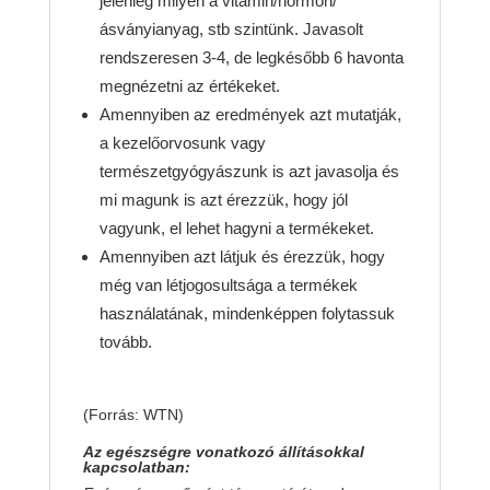
jelenleg milyen a vitamin/hormon/
ásványianyag, stb szintünk. Javasolt
rendszeresen 3-4, de legkésőbb 6 havonta
megnézetni az értékeket.
Amennyiben az eredmények azt mutatják,
a kezelőorvosunk vagy
természetgyógyászunk is azt javasolja és
mi magunk is azt érezzük, hogy jól
vagyunk, el lehet hagyni a termékeket.
Amennyiben azt látjuk és érezzük, hogy
még van létjogosultsága a termékek
használatának, mindenképpen folytassuk
tovább.
(Forrás: WTN)
Az egészségre vonatkozó állításokkal
kapcsolatban: