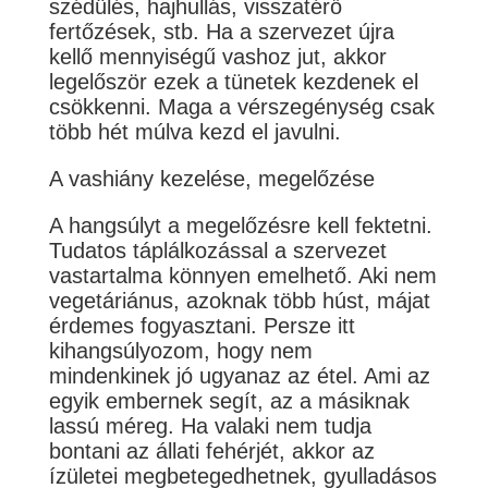
szédülés, hajhullás, visszatérő
fertőzések, stb. Ha a szervezet újra
kellő mennyiségű vashoz jut, akkor
legelőször ezek a tünetek kezdenek el
csökkenni. Maga a vérszegénység csak
több hét múlva kezd el javulni.
A vashiány kezelése, megelőzése
A hangsúlyt a megelőzésre kell fektetni.
Tudatos táplálkozással a szervezet
vastartalma könnyen emelhető. Aki nem
vegetáriánus, azoknak több húst, májat
érdemes fogyasztani. Persze itt
kihangsúlyozom, hogy nem
mindenkinek jó ugyanaz az étel. Ami az
egyik embernek segít, az a másiknak
lassú méreg. Ha valaki nem tudja
bontani az állati fehérjét, akkor az
ízületei megbetegedhetnek, gyulladásos