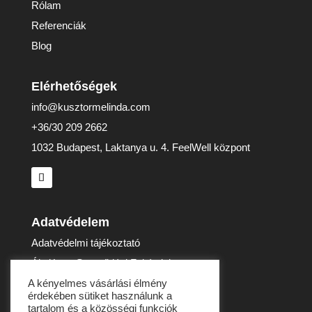
Rólam
Referenciák
Blog
Elérhetőségek
info@kusztormelinda.com
+36/30 209 2662
1032 Budapest, Laktanya u. 4. FeelWell központ
Adatvédelem
Adatvédelmi tájékoztató
Általános Szerződési Feltételek
Impresszum
A kényelmes vásárlási élmény
érdekében sütiket használunk a
Elállási nyilatkozat
tartalom és a közösségi funkciók