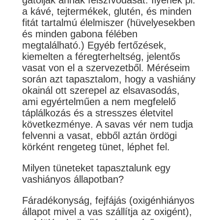
gátolják annak felszívódását. Ilyenek pl.
a kávé, tejtermékek, glutén, és minden
fitát tartalmú élelmiszer (hüvelyesekben
és minden gabona félében
megtalálható.) Egyéb fertőzések,
kiemelten a féregterheltség, jelentős
vasat von el a szervezetből. Méréseim
során azt tapasztalom, hogy a vashiány
okainál ott szerepel az elsavasodás,
ami egyértelműen a nem megfelelő
táplálkozás és a stresszes életvitel
következménye. A savas vér nem tudja
felvenni a vasat, ebből aztán ördögi
körként rengeteg tünet, léphet fel.
Milyen tüneteket tapasztalunk egy
vashiányos állapotban?
Fáradékonyság, fejfájás (oxigénhiányos
állapot mivel a vas szállítja az oxigént),