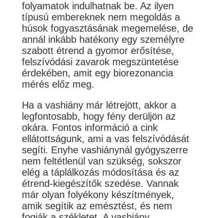
folyamatok indulhatnak be. Az ilyen
típusú embereknek nem megoldás a
húsok fogyasztásának megemelése, de
annál inkább hatékony egy személyre
szabott étrend a gyomor erősítése,
felszívódási zavarok megszüntetése
érdekében, amit egy biorezonancia
mérés előz meg.
Ha a vashiány már létrejött, akkor a
legfontosabb, hogy fény derüljön az
okára. Fontos információ a cink
ellátottságunk, ami a vas felszívódását
segíti. Enyhe vashiánynál gyógyszerre
nem feltétlenül van szükség, sokszor
elég a táplálkozás módosítása és az
étrend-kiegészítők szedése. Vannak
már olyan folyékony készítmények,
amik segítik az emésztést, és nem
fogják a székletet. A vashiány