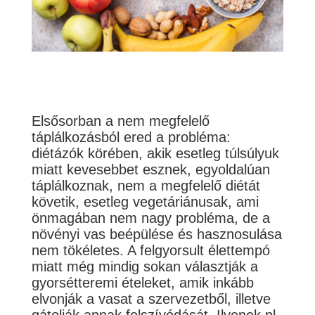
Elsősorban a nem megfelelő
táplálkozásból ered a probléma:
diétázók körében, akik esetleg túlsúlyuk
miatt kevesebbet esznek, egyoldalúan
táplálkoznak, nem a megfelelő diétát
követik, esetleg vegetáriánusak, ami
önmagában nem nagy probléma, de a
növényi vas beépülése és hasznosulása
nem tökéletes. A felgyorsult élettempó
miatt még mindig sokan választják a
gyorsétteremi ételeket, amik inkább
elvonják a vasat a szervezetből, illetve