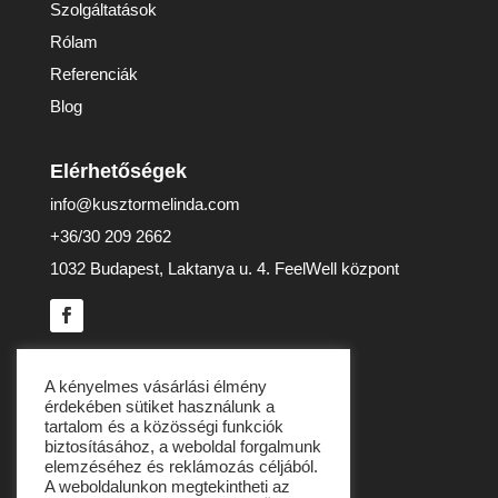
Szolgáltatások
Rólam
Referenciák
Blog
Elérhetőségek
info@kusztormelinda.com
+36/30 209 2662
1032 Budapest, Laktanya u. 4. FeelWell központ
Adatvédelem
A kényelmes vásárlási élmény
érdekében sütiket használunk a
Adatvédelmi tájékoztató
tartalom és a közösségi funkciók
biztosításához, a weboldal forgalmunk
Általános Szerződési Feltételek
elemzéséhez és reklámozás céljából.
Impresszum
A weboldalunkon megtekintheti az