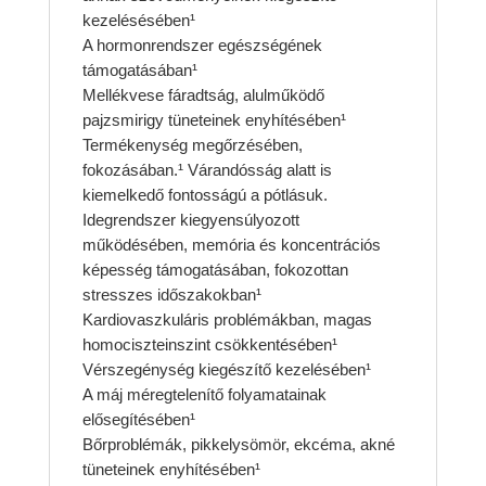
kezelésésében¹
A hormonrendszer egészségének
támogatásában¹
Mellékvese fáradtság, alulműködő
pajzsmirigy tüneteinek enyhítésében¹
Termékenység megőrzésében,
fokozásában.¹ Várandósság alatt is
kiemelkedő fontosságú a pótlásuk.
Idegrendszer kiegyensúlyozott
működésében, memória és koncentrációs
képesség támogatásában, fokozottan
stresszes időszakokban¹
Kardiovaszkuláris problémákban, magas
homociszteinszint csökkentésében¹
Vérszegénység kiegészítő kezelésében¹
A máj méregtelenítő folyamatainak
elősegítésében¹
Bőrproblémák, pikkelysömör, ekcéma, akné
tüneteinek enyhítésében¹