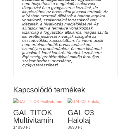
nem helyettesíti a megfelelő szakorvosi
diagnózist és a gyógyszeres kezelést, de
kiegészítheti az orvos által javasolt terápiát. Az
leírásban szereplő állítások a hatóanyagokra
vonatkozó, szakirodalmi forrásokból vett
idézetek, a hivatkozás megjelölésével. Az
állítások nem a termékre vonatkoznak,
kizárólag a fogyasztók általános, magas szintű
ismeretterjesztését kívánják szolgálni az
összetevőkkel kapcsolatban. Az információk
nem értelmezhetők orvosi tanácsként
személyes problémánkra, és nem kívánnak
javaslatok lenni konkrét tünetek kezelésére.
Egészségi problémájával mindig forduljon
szakemberhez: orvosához,
gyógyszerészéhez!
Kapcsolódó termékek
GAL TITOK
GAL Ω3
Multivitamin
Halolaj
14890
Ft
8690
Ft