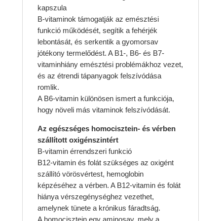
kapszula
B-vitaminok támogatják az emésztési
funkció működését, segítik a fehérjék
lebontását, és serkentik a gyomorsav
jótékony termelődést. A B1-, B6- és B7-
vitaminhiány emésztési problémákhoz vezet,
és az étrendi tápanyagok felszívódása
romlik.
A B6-vitamin különösen ismert a funkciója,
hogy növeli más vitaminok felszívódását.
Az egészséges homocisztein- és vérben
szállított oxigénszintért
B-vitamin érrendszeri funkció
B12-vitamin és folát szükséges az oxigént
szállító vörösvértest, hemoglobin
képzéséhez a vérben. A B12-vitamin és folát
hiánya vérszegénységhez vezethet,
amelynek tünete a krónikus fáradtság.
A homocisztein egy aminosav, mely a