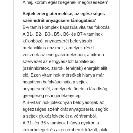
A haj, köröm egészségének megőrzésében¹
Sejtek energiatermelése, az egészséges
szénhidrát anyagcsere támogatása¹
B-vitamin komplex kapszula vitalitás fokozás
A B1-, B2-, B3-, B5-, B6- és B7-vitaminok
különböző, anyagcserét befolyásoló
metabolikus enzimek, amelyek részt
vesznek az energiatermelésben, amikor a
szervezet az elfogyasztott táplálékból
(szénhidrátok, zsírok, fehérjék) energiát állít
elő. Ezen vitaminok mérsékelt hiánya már
negatívan befolyásolhatja a sejtek
anyagcseréjét, amelynek tünete a fáradtság,
gyengeség és ingerlékenység.
A B-vitaminok jótékonyan befolyásolják az
egészséges szénhidrát anyagcserét, segítik
a sejtek glükózfelvételét a véráramból.
A B1- és B6-vitaminok hiánya gyakori a
cukorbetegek és azon emberek között, akik