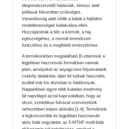
idegrendszervédő hatásúak, stressz alatt
pótlásuk fokozottan szükséges.
Várandósság alatt védik a babát a fejlődési
rendellenességek kialakulása ellen.
Hozzájárulnak a bőr, a körmök, a haj
egészségéhez, a normál érrendszeri
funkcióhoz és a megfelelő emésztéshez.
A termékünkben megtalálható B-vitaminok a
legjobban hasznosulú formákban vannak
jelen, amelyeket az anyagcsere folyamataink
csekély átalakítás útján fel tudnak használni,
ezáltal már kis dózisban is hatékonyak.
Napjainkban egyre több kutatási eredmény
lát napvilágot azzal kapcsolatban, hogy az
olcsó, szintetikus folsavat szervezetünk
nehezebben képes aktiválni [1-4]. Termékünk
a legkorszerűbb és legjobban hasznosuló
aktív folát vegyületet, az 5-MTHF metil-folát
glükozamin sót tartalmazza, amelyet a