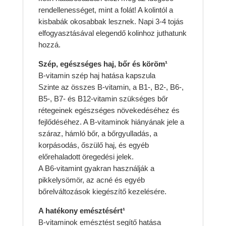
rendellenességet, mint a folát! A kolintól a
kisbabák okosabbak lesznek. Napi 3-4 tojás
elfogyasztásával elegendő kolinhoz juthatunk
hozzá.
Szép, egészséges haj, bőr és köröm¹
B-vitamin szép haj hatása kapszula
Szinte az összes B-vitamin, a B1-, B2-, B6-,
B5-, B7- és B12-vitamin szükséges bőr
rétegeinek egészséges növekedéséhez és
fejlődéséhez. A B-vitaminok hiányának jele a
száraz, hámló bőr, a bőrgyulladás, a
korpásodás, őszülő haj, és egyéb
előrehaladott öregedési jelek.
A B6-vitamint gyakran használják a
pikkelysömör, az acné és egyéb
bőrelváltozások kiegészítő kezelésére.
A hatékony emésztésért¹
B-vitaminok emésztést segítő hatása