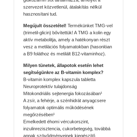
szervezet közvetlenül, átalakítás nélkül
hasznosítani tud.
Megújult összetétel!
Termékünket TMG-vel
(trimetil-glicin) bővítettük! A TMG a kolin egy
aktív metabolitja, amely a hatékonyan részt
vesz a metilációs folyamatokban (hasonlóan
a B9 foláthoz és metilált B12-vitaminhoz).
Milyen tünetek, állapotok esetén lehet
segítségünkre az B-vitamin komplex?
B-vitamin komplex kapszula tabletta
Neuroprotektív tulajdonság
Mitokondriális sejtenergia fokozásában¹
A zsír, a fehérje, a szénhidrát anyagcsere
folyamatok optimális működésének
megőrzésében¹
Emelkedett éhomi vércukorszint,
inzulinrezisztencia, cukorbetegség, továbbá
annak szövődményeinek kiegészítő