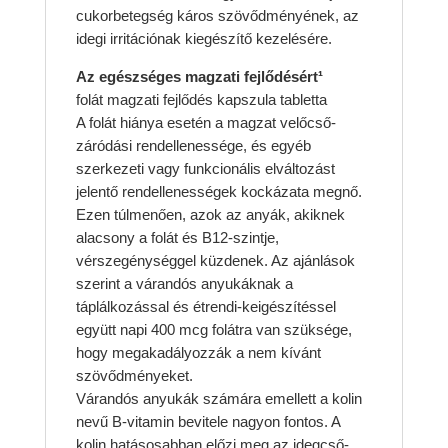
cukorbetegség káros szövődményének, az
idegi irritációnak kiegészítő kezelésére.
Az egészséges magzati fejlődésért¹
folát magzati fejlődés kapszula tabletta
A folát hiánya esetén a magzat velőcső-
záródási rendellenessége, és egyéb
szerkezeti vagy funkcionális elváltozást
jelentő rendellenességek kockázata megnő.
Ezen túlmenően, azok az anyák, akiknek
alacsony a folát és B12-szintje,
vérszegénységgel küzdenek. Az ajánlások
szerint a várandós anyukáknak a
táplálkozással és étrendi-keigészítéssel
együtt napi 400 mcg folátra van szüksége,
hogy megakadályozzák a nem kívánt
szövődményeket.
Várandós anyukák számára emellett a kolin
nevű B-vitamin bevitele nagyon fontos. A
kolin hatásosabban előzi meg az idegcső-