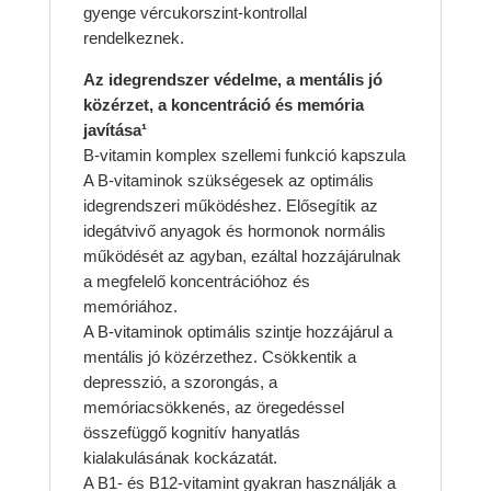
gyenge vércukorszint-kontrollal
rendelkeznek.
Az idegrendszer védelme, a mentális jó
közérzet, a koncentráció és memória
javítása¹
B-vitamin komplex szellemi funkció kapszula
A B-vitaminok szükségesek az optimális
idegrendszeri működéshez. Elősegítik az
idegátvivő anyagok és hormonok normális
működését az agyban, ezáltal hozzájárulnak
a megfelelő koncentrációhoz és
memóriához.
A B-vitaminok optimális szintje hozzájárul a
mentális jó közérzethez. Csökkentik a
depresszió, a szorongás, a
memóriacsökkenés, az öregedéssel
összefüggő kognitív hanyatlás
kialakulásának kockázatát.
A B1- és B12-vitamint gyakran használják a