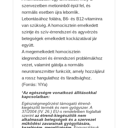
szervezetben metioninből épül fel, és
normális esetben újra lebomlik.
Lebontásához folátra, B6- és B12-vitaminra
van szükség. A homocisztein emelkedett
szintje és szív-érrendszeri és agyvérzés
betegségek emelkedett kockázatával jár
együtt.
A megemelkedett homocisztein
idegrendszeri és érrendszeri problémákhoz
vezet, valamint gátolja a normális
neurotranszmitter funkciót, amely hozzájárul
a rossz hangulathoz és fáradtsághoz.
(Forrás: YiYa)
¹
Az egészségre vonatkozó állításokkal
kapcsolatban:
Egészségmegőrzést támogató étrend-
kiegészítő termék és nem gyógyszer. A
37/2004 (IV. 26.) EU-s rendeletben foglaltak
szerint
az étrend-kiegészítők nem
alkalmasak betegségek és a szervezet
működési zavarainak gyógyítására,
kezelésére, megelőzésére.
Fogyasztásuk