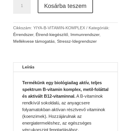
YiYa
Kosárba teszem
B-
vitamin
komplex
mennyiség
Cikkszám:
YIYA-B-VITAMIN-KOMPLEX
Kategóriák:
Érrendszer
,
Étrend-kiegészítő
,
Immunrendszer
,
Mellékvese támogatás
,
Stressz-Idegrendszer
Leírás
Termékünk egy biológiailag aktív, teljes
spektrum B-vitamin komplex, metil-foláttal
és aktivált B12-vitaminnal.
A B-vitaminok
rendkívül sokoldalú, az anyagcsere
folyamatokban aktívan résztvevő vitaminok
(koenzimek). Hozzájárulnak az
energiatermeléshez, az egészséges
vércukorszint fenntartásához,