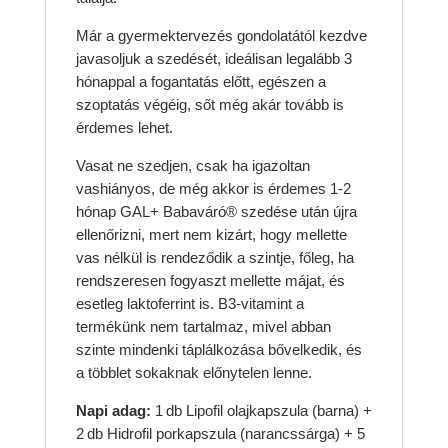
Már a gyermektervezés gondolatától kezdve
javasoljuk a szedését, ideálisan legalább 3
hónappal a fogantatás előtt, egészen a
szoptatás végéig, sőt még akár tovább is
érdemes lehet.
Vasat ne szedjen, csak ha igazoltan
vashiányos, de még akkor is érdemes 1-2
hónap GAL+ Babaváró® szedése után újra
ellenőrizni, mert nem kizárt, hogy mellette
vas nélkül is rendeződik a szintje, főleg, ha
rendszeresen fogyaszt mellette májat, és
esetleg laktoferrint is. B3-vitamint a
termékünk nem tartalmaz, mivel abban
szinte mindenki táplálkozása bővelkedik, és
a többlet sokaknak előnytelen lenne.
Napi adag:
1 db Lipofil olajkapszula (barna) +
2 db Hidrofil porkapszula (narancssárga) + 5