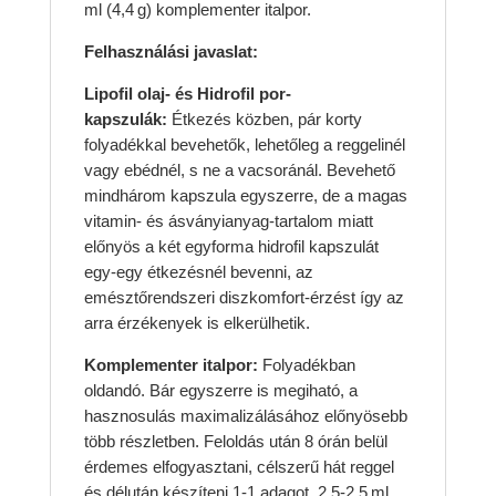
ml (4,4 g) komplementer italpor.
Felhasználási javaslat:
Lipofil olaj- és Hidrofil por-
kapszulák:
Étkezés közben, pár korty
folyadékkal bevehetők, lehetőleg a reggelinél
vagy ebédnél, s ne a vacsoránál. Bevehető
mindhárom kapszula egyszerre, de a magas
vitamin- és ásványianyag-tartalom miatt
előnyös a két egyforma hidrofil kapszulát
egy-egy étkezésnél bevenni, az
emésztőrendszeri diszkomfort-érzést így az
arra érzékenyek is elkerülhetik.
Komplementer italpor:
Folyadékban
oldandó. Bár egyszerre is megiható, a
hasznosulás maximalizálásához előnyösebb
több részletben. Feloldás után 8 órán belül
érdemes elfogyasztani, célszerű hát reggel
és délután készíteni 1-1 adagot, 2,5-2,5 ml