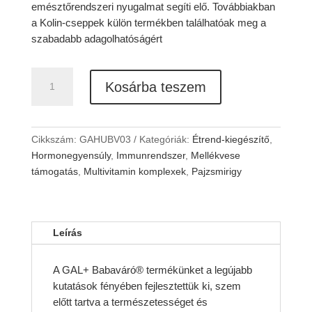
emésztőrendszeri nyugalmat segíti elő. Továbbiakban
a Kolin-cseppek külön termékben találhatóak meg a
szabadabb adagolhatóságért
GAL+
Kosárba teszem
Babaváró
[új
recept]
mennyiség
Cikkszám:
GAHUBV03
Kategóriák:
Étrend-kiegészítő
,
Hormonegyensúly
,
Immunrendszer
,
Mellékvese
támogatás
,
Multivitamin komplexek
,
Pajzsmirigy
Leírás
A GAL+ Babaváró® termékünket a legújabb
kutatások fényében fejlesztettük ki, szem
előtt tartva a természetességet és