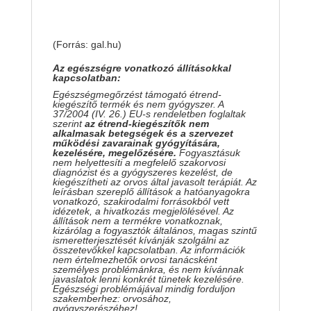
(Forrás: gal.hu)
Az egészségre vonatkozó állításokkal
kapcsolatban:
Egészségmegőrzést támogató étrend-
kiegészítő termék és nem gyógyszer. A
37/2004 (IV. 26.) EU-s rendeletben foglaltak
szerint
az étrend-kiegészítők nem
alkalmasak betegségek és a szervezet
működési zavarainak gyógyítására,
kezelésére, megelőzésére.
Fogyasztásuk
nem helyettesíti a megfelelő szakorvosi
diagnózist és a gyógyszeres kezelést, de
kiegészítheti az orvos által javasolt terápiát. Az
leírásban szereplő állítások a hatóanyagokra
vonatkozó, szakirodalmi forrásokból vett
idézetek, a hivatkozás megjelölésével. Az
állítások nem a termékre vonatkoznak,
kizárólag a fogyasztók általános, magas szintű
ismeretterjesztését kívánják szolgálni az
összetevőkkel kapcsolatban. Az információk
nem értelmezhetők orvosi tanácsként
személyes problémánkra, és nem kívánnak
javaslatok lenni konkrét tünetek kezelésére.
Egészségi problémájával mindig forduljon
szakemberhez: orvosához,
gyógyszerészéhez!