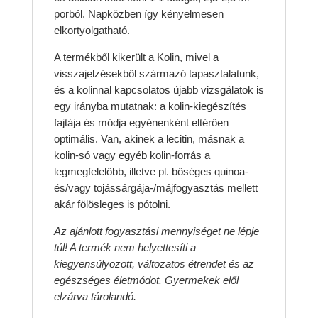
porból. Napközben így kényelmesen
elkortyolgatható.
A termékből kikerült a Kolin, mivel a
visszajelzésekből származó tapasztalatunk,
és a kolinnal kapcsolatos újabb vizsgálatok is
egy irányba mutatnak: a kolin-kiegészítés
fajtája és módja egyénenként eltérően
optimális. Van, akinek a lecitin, másnak a
kolin-só vagy egyéb kolin-forrás a
legmegfelelőbb, illetve pl. bőséges quinoa-
és/vagy tojássárgája-/májfogyasztás mellett
akár fölösleges is pótolni.
Az ajánlott fogyasztási mennyiséget ne lépje
túl! A termék nem helyettesíti a
kiegyensúlyozott, változatos étrendet és az
egészséges életmódot. Gyermekek elől
elzárva tárolandó.