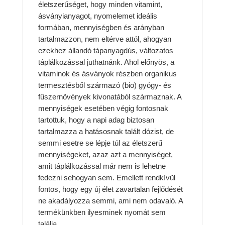
életszerűséget, hogy minden vitamint,
ásványianyagot, nyomelemet ideális
formában, mennyiségben és arányban
tartalmazzon, nem eltérve attól, ahogyan
ezekhez állandó tápanyagdús, változatos
táplálkozással juthatnánk. Ahol előnyös, a
vitaminok és ásványok részben organikus
termesztésből származó (bio) gyógy- és
fűszernövények kivonatából származnak. A
mennyiségek esetében végig fontosnak
tartottuk, hogy a napi adag biztosan
tartalmazza a hatásosnak talált dózist, de
semmi esetre se lépje túl az életszerű
mennyiségeket, azaz azt a mennyiséget,
amit táplálkozással már nem is lehetne
fedezni sehogyan sem. Emellett rendkívül
fontos, hogy egy új élet zavartalan fejlődését
ne akadályozza semmi, ami nem odavaló. A
termékünkben ilyesminek nyomát sem
találja.