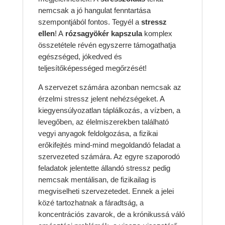
nemcsak a jó hangulat fenntartása
szempontjából fontos. Tegyél a
stressz
ellen
! A
rózsagyökér kapszula
komplex
összetétele révén egyszerre támogathatja
egészséged, jókedved és
teljesítőképességed megőrzését!
A szervezet számára azonban nemcsak az
érzelmi stressz jelent nehézségeket. A
kiegyensúlyozatlan táplálkozás, a vízben, a
levegőben, az élelmiszerekben található
vegyi anyagok feldolgozása, a fizikai
erőkifejtés mind-mind megoldandó feladat a
szervezeted számára. Az egyre szaporodó
feladatok jelentette állandó stressz pedig
nemcsak mentálisan, de fizikailag is
megviselheti szervezetedet. Ennek a jelei
közé tartozhatnak a fáradtság, a
koncentrációs zavarok, de a krónikussá váló