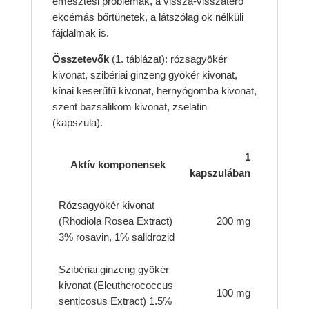
emésztési problémák, a vissza-visszatérő
ekcémás bőrtünetek, a látszólag ok nélküli
fájdalmak is.
Összetevők
(1. táblázat): rózsagyökér
kivonat, szibériai ginzeng gyökér kivonat,
kínai keserűfű kivonat, hernyógomba kivonat,
szent bazsalikom kivonat, zselatin
(kapszula).
1
Aktív komponensek
kapszulában
Rózsagyökér kivonat
(Rhodiola Rosea Extract)
200 mg
3% rosavin, 1% salidrozid
Szibériai ginzeng gyökér
kivonat (Eleutherococcus
100 mg
senticosus Extract) 1.5%