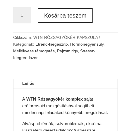
WTN
Kosárba teszem
RÓZSAGYÖKÉR
KAPSZULA
STRESSZ
ELLEN
Cikkszám:
WTN-RÓZSAGYÖKÉR-KAPSZULA
mennyiség
Kategóriák:
Étrend-kiegészítő
,
Hormonegyensúly
,
Mellékvese támogatás
,
Pajzsmirigy
,
Stressz-
Idegrendszer
Leírás
A
WTN Rózsagyökér komplex
saját
erőforrásaid mozgósításával segítheti
mindennapi feladataid könnyebb megoldását.
Alvásproblémák, súlyproblémák, ekcéma,
visszatérő derékfájdalom? A stresszre