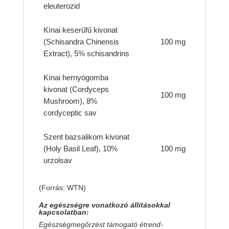
eleuterozid
Kínai keserűfű kivonat
(Schisandra Chinensis
100 mg
Extract), 5% schisandrins
Kínai hernyógomba
kivonat (Cordyceps
100 mg
Mushroom), 8%
cordyceptic sav
Szent bazsalikom kivonat
(Holy Basil Leaf), 10%
100 mg
urzolsav
(Forrás: WTN)
Az egészségre vonatkozó állításokkal
kapcsolatban:
Egészségmegőrzést támogató étrend-