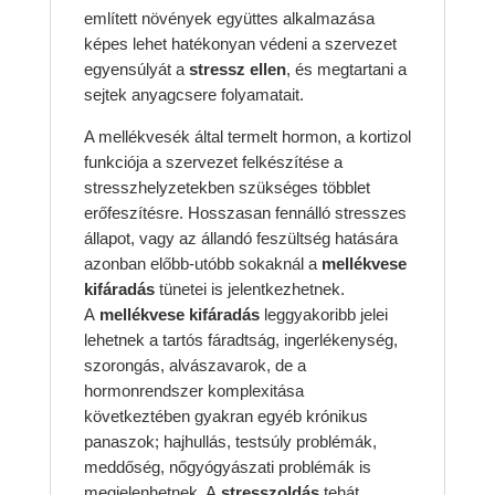
említett növények együttes alkalmazása
képes lehet hatékonyan védeni a szervezet
egyensúlyát a
stressz ellen
, és megtartani a
sejtek anyagcsere folyamatait.
A mellékvesék által termelt hormon, a kortizol
funkciója a szervezet felkészítése a
stresszhelyzetekben szükséges többlet
erőfeszítésre. Hosszasan fennálló stresszes
állapot, vagy az állandó feszültség hatására
azonban előbb-utóbb sokaknál a
mellékvese
kifáradás
tünetei is jelentkezhetnek.
A
mellékvese kifáradás
leggyakoribb jelei
lehetnek a tartós fáradtság, ingerlékenység,
szorongás, alvászavarok, de a
hormonrendszer komplexitása
következtében gyakran egyéb krónikus
panaszok; hajhullás, testsúly problémák,
meddőség, nőgyógyászati problémák is
megjelenhetnek. A
stresszoldás
tehát