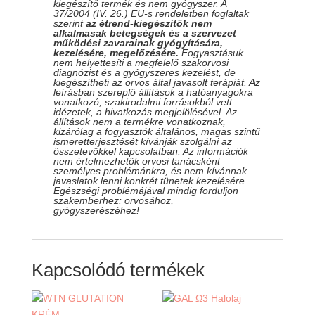
kiegészítő termék és nem gyógyszer. A
37/2004 (IV. 26.) EU-s rendeletben foglaltak
szerint
az étrend-kiegészítők nem
alkalmasak betegségek és a szervezet
működési zavarainak gyógyítására,
kezelésére, megelőzésére.
Fogyasztásuk
nem helyettesíti a megfelelő szakorvosi
diagnózist és a gyógyszeres kezelést, de
kiegészítheti az orvos által javasolt terápiát. Az
leírásban szereplő állítások a hatóanyagokra
vonatkozó, szakirodalmi forrásokból vett
idézetek, a hivatkozás megjelölésével. Az
állítások nem a termékre vonatkoznak,
kizárólag a fogyasztók általános, magas szintű
ismeretterjesztését kívánják szolgálni az
összetevőkkel kapcsolatban. Az információk
nem értelmezhetők orvosi tanácsként
személyes problémánkra, és nem kívánnak
javaslatok lenni konkrét tünetek kezelésére.
Egészségi problémájával mindig forduljon
szakemberhez: orvosához,
gyógyszerészéhez!
Kapcsolódó termékek