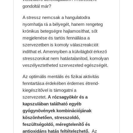
gondoltál már?
A stressz nemcsak a hangulatodra
nyomhatja rá a bélyegét, hanem rengeteg
krónikus betegségre hajlamosíthat, sőt
megjelenése és tartós fennállása a
szervezetben is komoly válaszreakciót
indíthat el. Amennyiben a külvilágból érkező
stresszorokat nem hatástalanítod, komolyan
veszélyeztetheted szervezeted egészségét.
Az optimális mentális és fizikai aktivitás
fenntartása érdekében érdemes étrend-
kiegészítővel is támogatni a
szervezetet.
A rózsagyökér és a
kapszulában található egyéb
gyógynövények kombinációjának
köszönhetően, stresszoldó,
feszültségoldó, méregtelenítő és
antioxidáns hatás feltételezhető.
Az