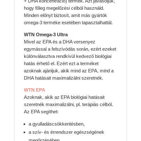
+ DHA koncentráció) termék. Azt javasoljuk,
hogy főleg megelőzési célból használd.
Minden előnyt biztosít, amit más gyártók
omega-3 terméke esetében tapasztalhattál.
WTN Omega-3 Ultra
Mivel az EPA és a DHA versenyez
egymással a felszívódás során, ezért ezeket
különválasztva rendkívül kedvező biológiai
hatás érhető el. Ezért ezt a terméket
azoknak ajánljuk, akik mind az EPA, mind a
DHA hatásait maximalizálni szeretnék.
WTN EPA
Azoknak, akik az EPA biológiai hatásait
szeretnék maximalizálni, pl. terápiás célból.
Az EPA segíthet:
a gyulladáscsökkentésben,
a szív- és érrendszer egészségének
megőrzésében,