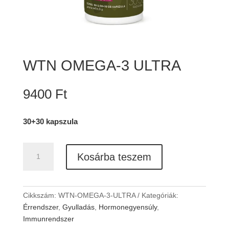
WTN OMEGA-3 ULTRA
9400
Ft
30+30 kapszula
WTN
Kosárba teszem
OMEGA-
3
ULTRA
mennyiség
Cikkszám:
WTN-OMEGA-3-ULTRA
Kategóriák:
Érrendszer
,
Gyulladás
,
Hormonegyensúly
,
Immunrendszer