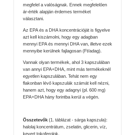
megfelel a valóságnak. Ennek megfelelően
ár-érték alapján érdemes terméket
választani.
Az EPA és a DHA koncentrációját is figyelve
azt kell kiszámolni, hogy egy adagban
mennyi EPA és mennyi DHA van, illetve ezek
mennyibe kerülnek fajlagosan (Ft/adag).
Vannak olyan termékek, ahol 3 kapszulában
van annyi EPA+DHA, mint más termékeknél
egyetlen kapszulában. Tehát nem egy
flakonban lévő kapszulák számát kell nézni,
hanem azt, hogy egy adagnyi (pl. 600 mg)
EPA+DHA hány forintba kerül a végén.
Összetevők
(1. táblázat - sárga kapszula):
halolaj koncentrátum, zselatin, glicerin, víz,
kevert tokoferolok.