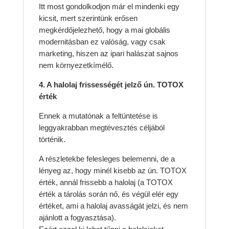
Itt most gondolkodjon már el mindenki egy
kicsit, mert szerintünk erősen
megkérdőjelezhető, hogy a mai globális
modernitásban ez valóság, vagy csak
marketing, hiszen az ipari halászat sajnos
nem környezetkímélő.
4. A halolaj frissességét jelző ún. TOTOX
érték
Ennek a mutatónak a feltüntetése is
leggyakrabban megtévesztés céljából
történik.
A részletekbe felesleges belemenni, de a
lényeg az, hogy minél kisebb az ún. TOTOX
érték, annál frissebb a halolaj (a TOTOX
érték a tárolás során nő, és végül elér egy
értéket, ami a halolaj avasságát jelzi, és nem
ajánlott a fogyasztása).