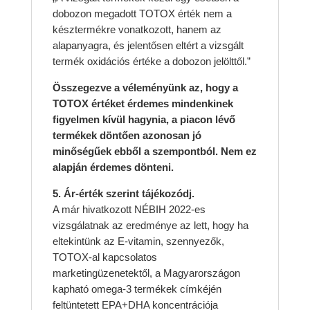
dobozon megadott TOTOX érték nem a
késztermékre vonatkozott, hanem az
alapanyagra, és jelentősen eltért a vizsgált
termék oxidációs értéke a dobozon jelölttől.”
Összegezve a véleményünk az, hogy a
TOTOX értéket érdemes mindenkinek
figyelmen kívül hagynia, a piacon lévő
termékek döntően azonosan jó
minőségűek ebből a szempontból. Nem ez
alapján érdemes dönteni.
5. Ár-érték szerint tájékozódj.
A már hivatkozott NÉBIH 2022-es
vizsgálatnak az eredménye az lett, hogy ha
eltekintünk az E-vitamin, szennyezők,
TOTOX-al kapcsolatos
marketingüzenetektől, a Magyarországon
kapható omega-3 termékek címkéjén
feltüntetett EPA+DHA koncentrációja