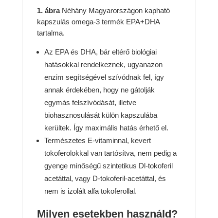
1. ábra
Néhány Magyarországon kapható
kapszulás omega-3 termék EPA+DHA
tartalma.
Az EPA és DHA, bár eltérő biológiai
hatásokkal rendelkeznek, ugyanazon
enzim segítségével szívódnak fel, így
annak érdekében, hogy ne gátolják
egymás felszívódását, illetve
biohasznosulását külön kapszulába
kerültek. Így maximális hatás érhető el.
Természetes E-vitaminnal, kevert
tokoferolokkal van tartósítva, nem pedig a
gyenge minőségű szintetikus Dl-tokoferil
acetáttal, vagy D-tokoferil-acetáttal, és
nem is izolált alfa tokoferollal.
Milyen esetekben használd?