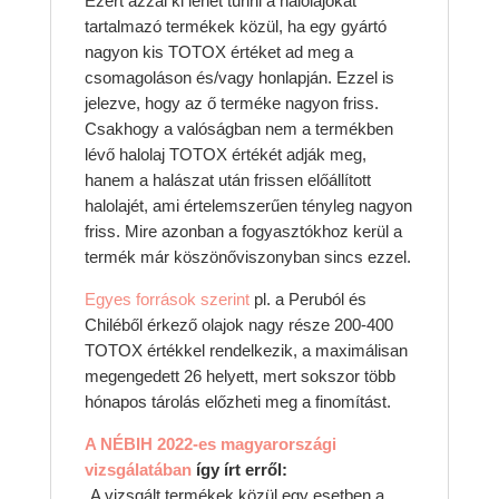
Ezért azzal ki lehet tűnni a halolajokat
tartalmazó termékek közül, ha egy gyártó
nagyon kis TOTOX értéket ad meg a
csomagoláson és/vagy honlapján. Ezzel is
jelezve, hogy az ő terméke nagyon friss.
Csakhogy a valóságban nem a termékben
lévő halolaj TOTOX értékét adják meg,
hanem a halászat után frissen előállított
halolajét, ami értelemszerűen tényleg nagyon
friss. Mire azonban a fogyasztókhoz kerül a
termék már köszönőviszonyban sincs ezzel.
Egyes források szerint
pl. a Peruból és
Chiléből érkező olajok nagy része 200-400
TOTOX értékkel rendelkezik, a maximálisan
megengedett 26 helyett, mert sokszor több
hónapos tárolás előzheti meg a finomítást.
A NÉBIH 2022-es magyarországi
vizsgálatában
így írt erről:
„A vizsgált termékek közül egy esetben a