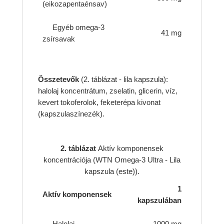
(eikozapentaénsav)
Egyéb omega-3
41 mg
zsírsavak
Összetevők
(2. táblázat - lila kapszula):
halolaj koncentrátum, zselatin, glicerin, víz,
kevert tokoferolok, feketerépa kivonat
(kapszulaszínezék).
2. táblázat
Aktív komponensek
koncentrációja (WTN Omega-3 Ultra - Lila
kapszula (este)).
1
Aktív komponensek
kapszulában
Halolaj
1000 mg