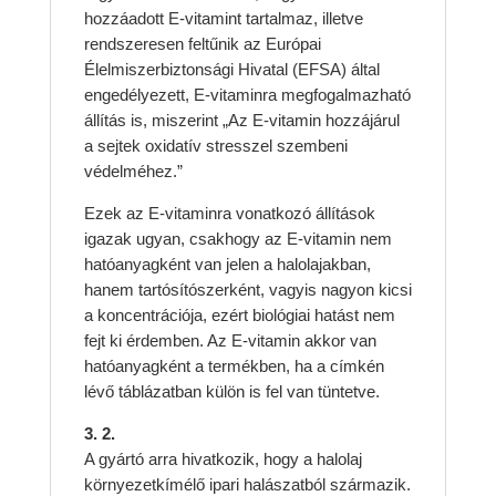
hozzáadott E-vitamint tartalmaz, illetve
rendszeresen feltűnik az Európai
Élelmiszerbiztonsági Hivatal (EFSA) által
engedélyezett, E-vitaminra megfogalmazható
állítás is, miszerint „Az E-vitamin hozzájárul
a sejtek oxidatív stresszel szembeni
védelméhez.”
Ezek az E-vitaminra vonatkozó állítások
igazak ugyan, csakhogy az E-vitamin nem
hatóanyagként van jelen a halolajakban,
hanem tartósítószerként, vagyis nagyon kicsi
a koncentrációja, ezért biológiai hatást nem
fejt ki érdemben. Az E-vitamin akkor van
hatóanyagként a termékben, ha a címkén
lévő táblázatban külön is fel van tüntetve.
3. 2.
A gyártó arra hivatkozik, hogy a halolaj
környezetkímélő ipari halászatból származik.