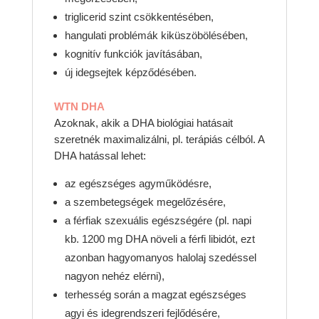
triglicerid szint csökkentésében,
hangulati problémák kiküszöbölésében,
kognitív funkciók javításában,
új idegsejtek képződésében.
WTN DHA
Azoknak, akik a DHA biológiai hatásait
szeretnék maximalizálni, pl. terápiás célból. A
DHA hatással lehet:
az egészséges agyműködésre,
a szembetegségek megelőzésére,
a férfiak szexuális egészségére (pl. napi
kb. 1200 mg DHA növeli a férfi libidót, ezt
azonban hagyomanyos halolaj szedéssel
nagyon nehéz elérni),
terhesség során a magzat egészséges
agyi és idegrendszeri fejlődésére,