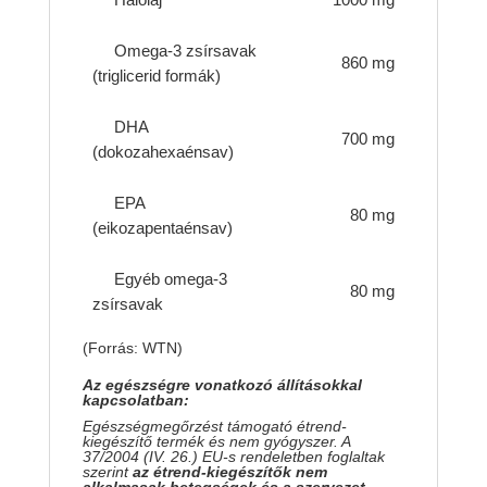
Omega-3 zsírsavak
860 mg
(triglicerid formák)
DHA
700 mg
(dokozahexaénsav)
EPA
80 mg
(eikozapentaénsav)
Egyéb omega-3
80 mg
zsírsavak
(Forrás: WTN)
Az egészségre vonatkozó állításokkal
kapcsolatban:
Egészségmegőrzést támogató étrend-
kiegészítő termék és nem gyógyszer. A
37/2004 (IV. 26.) EU-s rendeletben foglaltak
szerint
az étrend-kiegészítők nem