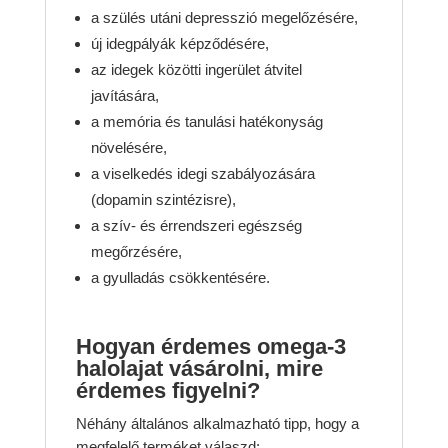
a szülés utáni depresszió megelőzésére,
új idegpályák képződésére,
az idegek közötti ingerület átvitel
javítására,
a memória és tanulási hatékonyság
növelésére,
a viselkedés idegi szabályozására
(dopamin szintézisre),
a szív- és érrendszeri egészség
megőrzésére,
a gyulladás csökkentésére.
Hogyan érdemes omega-3
halolajat vásárolni, mire
érdemes figyelni?
Néhány általános alkalmazható tipp, hogy a
megfelelő terméket válaszd: