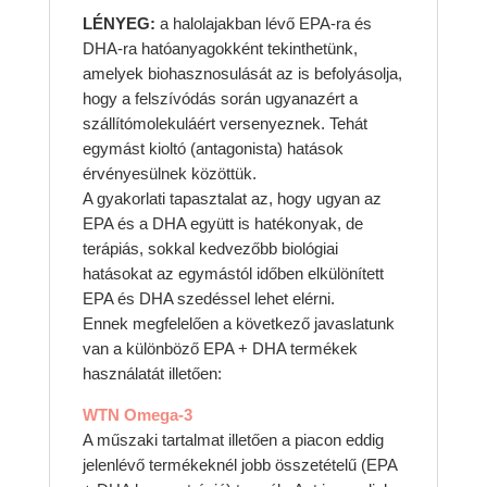
LÉNYEG:
a halolajakban lévő EPA-ra és
DHA-ra hatóanyagokként tekinthetünk,
amelyek biohasznosulását az is befolyásolja,
hogy a felszívódás során ugyanazért a
szállítómolekuláért versenyeznek. Tehát
egymást kioltó (antagonista) hatások
érvényesülnek közöttük.
A gyakorlati tapasztalat az, hogy ugyan az
EPA és a DHA együtt is hatékonyak, de
terápiás, sokkal kedvezőbb biológiai
hatásokat az egymástól időben elkülönített
EPA és DHA szedéssel lehet elérni.
Ennek megfelelően a következő javaslatunk
van a különböző EPA + DHA termékek
használatát illetően:
WTN Omega-3
A műszaki tartalmat illetően a piacon eddig
jelenlévő termékeknél jobb összetételű (EPA