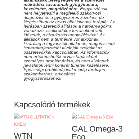
alkalmasak betegségek és a szervezet
működési zavarainak gyógyítására,
kezelésére, megelőzésére.
Fogyasztásuk
nem helyettesíti a megfelelő szakorvosi
diagnózist és a gyógyszeres kezelést, de
kiegészítheti az orvos által javasolt terápiát. Az
leírásban szereplő állítások a hatóanyagokra
vonatkozó, szakirodalmi forrásokból vett
idézetek, a hivatkozás megjelölésével. Az
állítások nem a termékre vonatkoznak,
kizárólag a fogyasztók általános, magas szintű
ismeretterjesztését kívánják szolgálni az
összetevőkkel kapcsolatban. Az információk
nem értelmezhetők orvosi tanácsként
személyes problémánkra, és nem kívánnak
javaslatok lenni konkrét tünetek kezelésére.
Egészségi problémájával mindig forduljon
szakemberhez: orvosához,
gyógyszerészéhez!
Kapcsolódó termékek
GAL Omega-3
WTN
Eco