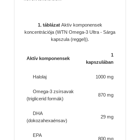
1. táblázat
Aktív komponensek
koncentrációja (WTN Omega-3 Ultra - Sárga
kapszula (reggel)).
1
Aktív komponensek
kapszulában
Halolaj
1000 mg
Omega-3 zsírsavak
870 mg
(triglicerid formák)
DHA
29 mg
(dokozahexaénsav)
EPA
800 mg