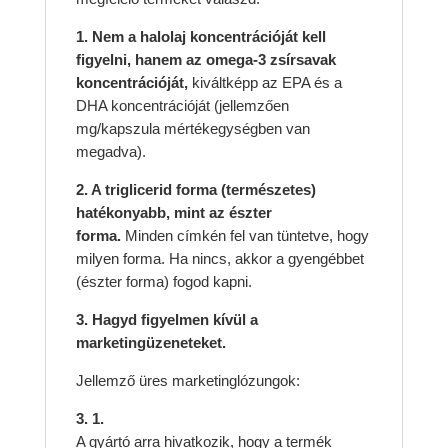
1. Nem a halolaj koncentrációját kell
figyelni, hanem az omega-3 zsírsavak
koncentrációját,
kiváltképp az EPA és a
DHA koncentrációját (jellemzően
mg/kapszula mértékegységben van
megadva).
2. A triglicerid forma (természetes)
hatékonyabb, mint az észter
forma.
Minden címkén fel van tüntetve, hogy
milyen forma. Ha nincs, akkor a gyengébbet
(észter forma) fogod kapni.
3. Hagyd figyelmen kívül a
marketingüzeneteket.
Jellemző üres marketinglózungok:
3. 1.
A gyártó arra hivatkozik, hogy a termék