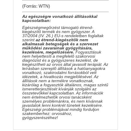
(Forrás: WTN)
Az egészségre vonatkozó állításokkal
kapcsolatban:
Egészségmegőrzést támogató étrend-
kiegészítő termék és nem gyógyszer. A
37/2004 (IV. 26.) EU-s rendeletben foglaltak
szerint
az étrend-kiegészítők nem
alkalmasak betegségek és a szervezet
működési zavarainak gyógyítására,
kezelésére, megelőzésére.
Fogyasztásuk
nem helyettesíti a megfelelő szakorvosi
diagnózist és a gyógyszeres kezelést, de
kiegészítheti az orvos által javasolt terápiát. Az
leírásban szereplő állítások a hatóanyagokra
vonatkozó, szakirodalmi forrásokból vett
idézetek, a hivatkozás megjelölésével. Az
állítások nem a termékre vonatkoznak,
kizárólag a fogyasztók általános, magas szintű
ismeretterjesztését kívánják szolgálni az
összetevőkkel kapcsolatban. Az információk
nem értelmezhetők orvosi tanácsként
személyes problémánkra, és nem kívánnak
javaslatok lenni konkrét tünetek kezelésére.
Egészségi problémájával mindig forduljon
szakemberhez: orvosához,
gyógyszerészéhez!