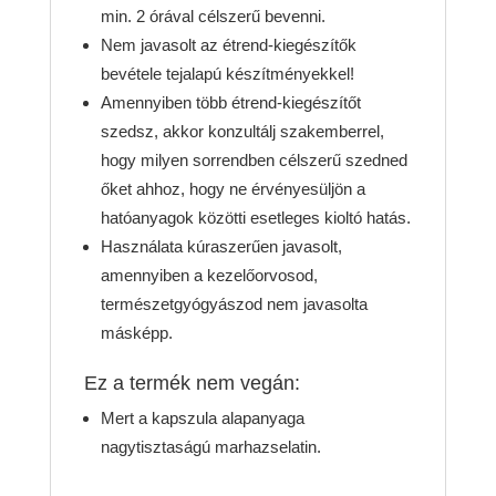
min. 2 órával célszerű bevenni.
Nem javasolt az étrend-kiegészítők
bevétele tejalapú készítményekkel!
Amennyiben több étrend-kiegészítőt
szedsz, akkor konzultálj szakemberrel,
hogy milyen sorrendben célszerű szedned
őket ahhoz, hogy ne érvényesüljön a
hatóanyagok közötti esetleges kioltó hatás.
Használata kúraszerűen javasolt,
amennyiben a kezelőorvosod,
természetgyógyászod nem javasolta
másképp.
Ez a termék nem vegán:
Mert a kapszula alapanyaga
nagytisztaságú marhazselatin.