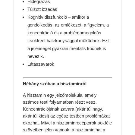
Hidegrázás
Túlzott izzadás
Kognitív diszfunkció – amikor a
gondolkodás, az emlékezet, a figyelem, a
koncentráció és a problémamegoldás
csökkent hatékonysággal működnek. Ezt
a jelenséget gyakran mentális ködnek is
nevezik.
Látászavarok
Néhány szóban a hisztaminról
A hisztamin egy jelzőmolekula, amely
számos testi folyamatban részt vesz.
Koncentrációjának zavara (akár túl nagy,
akár túl kicsi) az egész testben problémákat
okozhat. Mivel a hisztaminreceptorok sokféle
szövetben jelen vannak, a hisztamin hat a