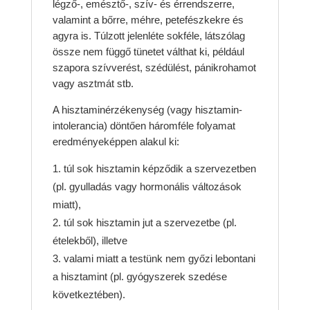
légző-, emésztő-, szív- és érrendszerre,
valamint a bőrre, méhre, petefészkekre és
agyra is. Túlzott jelenléte sokféle, látszólag
össze nem függő tünetet válthat ki, például
szapora szívverést, szédülést, pánikrohamot
vagy asztmát stb.
A hisztaminérzékenység (vagy hisztamin-
intolerancia) döntően háromféle folyamat
eredményeképpen alakul ki:
túl sok hisztamin képződik a szervezetben
(pl. gyulladás vagy hormonális változások
miatt),
túl sok hisztamin jut a szervezetbe (pl.
ételekből), illetve
valami miatt a testünk nem győzi lebontani
a hisztamint (pl. gyógyszerek szedése
következtében).