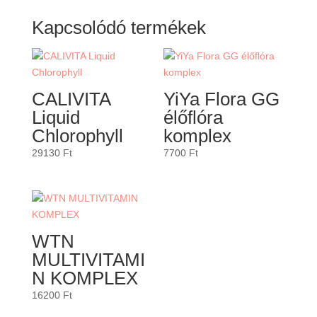
Kapcsolódó termékek
CALIVITA
YiYa Flora GG
Liquid
élőflóra
Chlorophyll
komplex
29130
Ft
7700
Ft
WTN
MULTIVITAMI
N KOMPLEX
16200
Ft