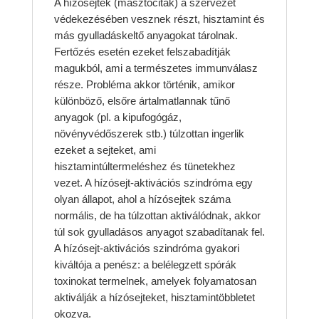
A hízósejtek (masztociták) a szervezet
védekezésében vesznek részt, hisztamint és
más gyulladáskeltő anyagokat tárolnak.
Fertőzés esetén ezeket felszabadítják
magukból, ami a természetes immunválasz
része. Probléma akkor történik, amikor
különböző, elsőre ártalmatlannak tűnő
anyagok (pl. a kipufogógáz,
növényvédőszerek stb.) túlzottan ingerlik
ezeket a sejteket, ami
hisztamintúltermeléshez és tünetekhez
vezet. A hízósejt-aktivációs szindróma egy
olyan állapot, ahol a hízósejtek száma
normális, de ha túlzottan aktiválódnak, akkor
túl sok gyulladásos anyagot szabadítanak fel.
A hízósejt-aktivációs szindróma gyakori
kiváltója a penész: a belélegzett spórák
toxinokat termelnek, amelyek folyamatosan
aktiválják a hízósejteket, hisztamintöbbletet
okozva.