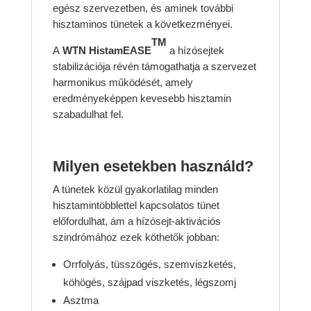
egész szervezetben, és aminek további
hisztaminos tünetek a következményei.
TM
A
WTN HistamEASE
a hízósejtek
stabilizációja révén támogathatja a szervezet
harmonikus működését, amely
eredményeképpen kevesebb hisztamin
szabadulhat fel.
Milyen esetekben használd?
A tünetek közül gyakorlatilag minden
hisztamintöbblettel kapcsolatos tünet
előfordulhat, ám a hízósejt-aktivációs
szindrómához ezek köthetők jobban:
Orrfolyás, tüsszögés, szemviszketés,
köhögés, szájpad viszketés, légszomj
Asztma