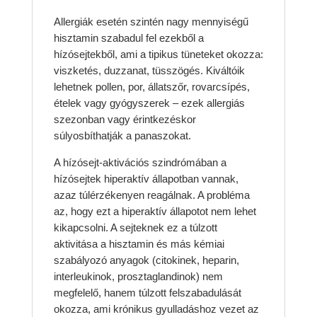
Allergiák esetén szintén nagy mennyiségű
hisztamin szabadul fel ezekből a
hízósejtekből, ami a tipikus tüneteket okozza:
viszketés, duzzanat, tüsszögés. Kiváltóik
lehetnek pollen, por, állatszőr, rovarcsípés,
ételek vagy gyógyszerek – ezek allergiás
szezonban vagy érintkezéskor
súlyosbíthatják a panaszokat.
A hízósejt-aktivációs szindrómában a
hízósejtek hiperaktív állapotban vannak,
azaz túlérzékenyen reagálnak. A probléma
az, hogy ezt a hiperaktív állapotot nem lehet
kikapcsolni. A sejteknek ez a túlzott
aktivitása a hisztamin és más kémiai
szabályozó anyagok (citokinek, heparin,
interleukinok, prosztaglandinok) nem
megfelelő, hanem túlzott felszabadulását
okozza, ami krónikus gyulladáshoz vezet az