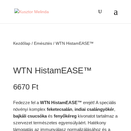
Kezdőlap
/
Emésztés
/ WTN HistamEASE™
WTN HistamEASE™
6670
Ft
Fedezze fel a
WTN HistamEASE™
erejét! A speciális
növényi komplex
feketecsalán
,
indiai csalángyökér
,
bajkáli csucsóka
és
fenyőkéreg
kivonatot tartalmaz a
szervezet természetes egyensúlyáért. Hatékony
támogatás az immunválasz normalizálásához és a