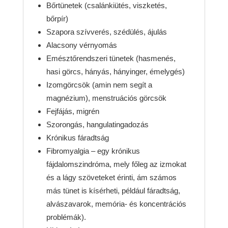
Bőrtünetek (csalánkiütés, viszketés,
bőrpír)
Szapora szívverés, szédülés, ájulás
Alacsony vérnyomás
Emésztőrendszeri tünetek (hasmenés,
hasi görcs, hányás, hányinger, émelygés)
Izomgörcsök (amin nem segít a
magnézium), menstruációs görcsök
Fejfájás, migrén
Szorongás, hangulatingadozás
Krónikus fáradtság
Fibromyalgia – egy krónikus
fájdalomszindróma, mely főleg az izmokat
és a lágy szöveteket érinti, ám számos
más tünet is kísérheti, például fáradtság,
alvászavarok, memória- és koncentrációs
problémák).