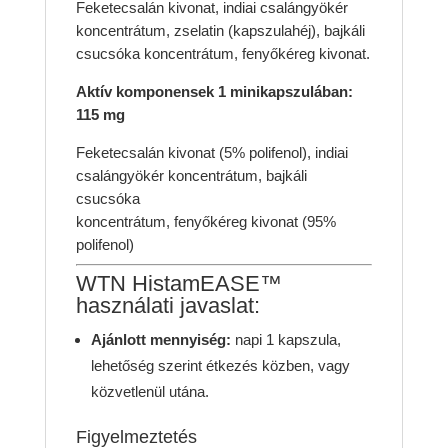
Feketecsalán kivonat, indiai csalángyökér
koncentrátum, zselatin (kapszulahéj), bajkáli
csucsóka koncentrátum, fenyőkéreg kivonat.
Aktív komponensek 1 minikapszulában:
115 mg
Feketecsalán kivonat (5% polifenol), indiai
csalángyökér koncentrátum, bajkáli
csucsóka
koncentrátum, fenyőkéreg kivonat (95%
polifenol)
WTN HistamEASE™
használati javaslat:
Ajánlott mennyiség:
napi 1 kapszula,
lehetőség szerint étkezés közben, vagy
közvetlenül utána.
Figyelmeztetés