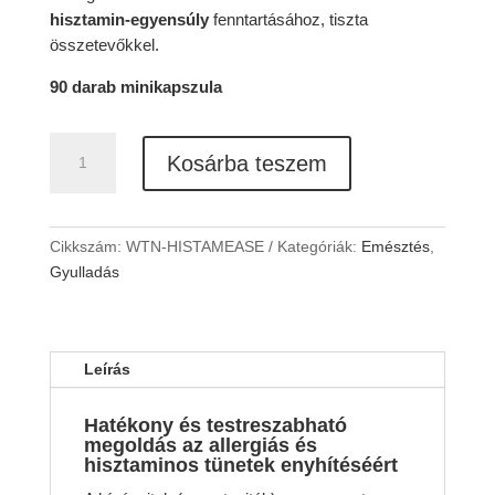
hisztamin-egyensúly
fenntartásához, tiszta
összetevőkkel.
90 darab minikapszula
WTN
Kosárba teszem
HistamEASE™
mennyiség
Cikkszám:
WTN-HISTAMEASE
Kategóriák:
Emésztés
,
Gyulladás
Leírás
Hatékony és testreszabható
megoldás az allergiás és
hisztaminos tünetek enyhítéséért