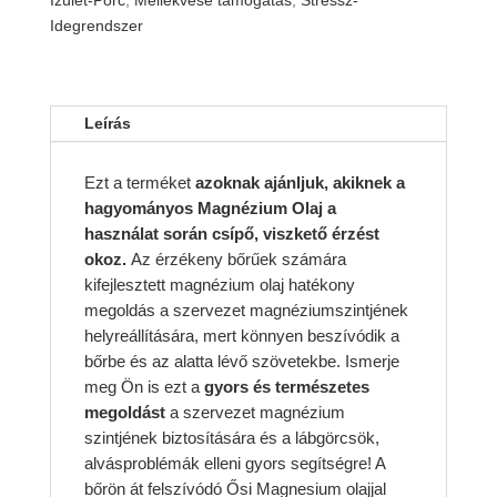
Izület-Porc
,
Mellékvese támogatás
,
Stressz-
mennyiség
Idegrendszer
Leírás
Ezt a terméket
azoknak ajánljuk, akiknek a
hagyományos Magnézium Olaj a
használat során csípő, viszkető érzést
okoz.
Az érzékeny bőrűek számára
kifejlesztett magnézium olaj hatékony
megoldás a szervezet magnéziumszintjének
helyreállítására, mert könnyen beszívódik a
bőrbe és az alatta lévő szövetekbe. Ismerje
meg Ön is ezt a
gyors és természetes
megoldást
a szervezet magnézium
szintjének biztosítására és a lábgörcsök,
alvásproblémák elleni gyors segítségre! A
bőrön át felszívódó Ősi Magnesium olajjal