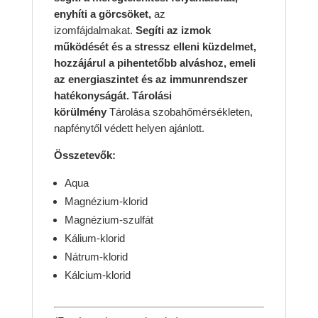
enyhíti a görcsöket,
az
izomfájdalmakat.
Segíti az izmok
működését és a stressz elleni küzdelmet,
hozzájárul a pihentetőbb alváshoz, emeli
az energiaszintet és az immunrendszer
hatékonyságát.
Tárolási
körülmény
Tárolása szobahőmérsékleten,
napfénytől védett helyen ajánlott.
Összetevők:
Aqua
Magnézium-klorid
Magnézium-szulfát
Kálium-klorid
Nátrum-klorid
Kálcium-klorid