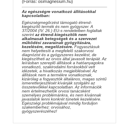
(Forrás: osimagnesium.hu)
Az egészségre vonatkozó állításokkal
kapcsolatban:
Egészségmegőrzést támogató étrend-
kiegészítő termék és nem gyógyszer. A
37/2004 (IV. 26.) EU-s rendeletben foglaltak
szerint
az étrend-kiegészítők nem
alkalmasak betegségek és a szervezet
működési zavarainak gyógyítására,
kezelésére, megelőzésére.
Fogyasztásuk
nem helyettesíti a megfelelő szakorvosi
diagnózist és a gyógyszeres kezelést, de
kiegészítheti az orvos által javasolt terápiát. Az
leírásban szereplő állítások a hatóanyagokra
vonatkozó, szakirodalmi forrásokból vett
idézetek, a hivatkozás megjelölésével. Az
állítások nem a termékre vonatkoznak,
kizárólag a fogyasztók általános, magas szintű
ismeretterjesztését kívánják szolgálni az
összetevőkkel kapcsolatban. Az információk
nem értelmezhetők orvosi tanácsként
személyes problémánkra, és nem kívánnak
javaslatok lenni konkrét tünetek kezelésére.
Egészségi problémájával mindig forduljon
szakemberhez: orvosához,
gyógyszerészéhez!