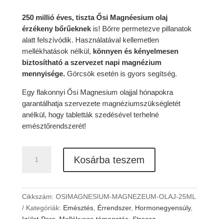
250 millió éves, tiszta Ősi Magnéesium olaj
érzékeny bőrűeknek
is! Bőrre permetezve pillanatok
alatt felszívódik. Használatával kellemetlen
mellékhatások nélkül,
könnyen és kényelmesen
biztosítható a szervezet napi magnézium
mennyisége.
Görcsök esetén is gyors segítség.
Egy flakonnyi Ősi Magnesium olajjal hónapokra
garantálhatja szervezete magnéziumszükségletét
anélkül, hogy tabletták szedésével terhelné
emésztőrendszerét!
ŐSIMAGNESIUM
Kosárba teszem
Magnézium
Olaj
(Koncentrátum)
Érzékeny
Cikkszám:
OSIMAGNESIUM-MAGNEZEUM-OLAJ-25ML
Bőrre
Kategóriák:
Emésztés
,
Érrendszer
,
Hormonegyensúly
,
125ml