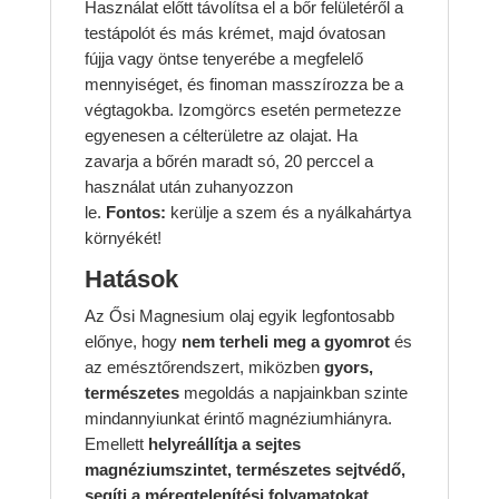
Használat előtt távolítsa el a bőr felületéről a
testápolót és más krémet, majd óvatosan
fújja vagy öntse tenyerébe a megfelelő
mennyiséget, és finoman masszírozza be a
végtagokba. Izomgörcs esetén permetezze
egyenesen a célterületre az olajat. Ha
zavarja a bőrén maradt só, 20 perccel a
használat után zuhanyozzon
le.
Fontos:
kerülje a szem és a nyálkahártya
környékét!
Hatások
Az Ősi Magnesium olaj egyik legfontosabb
előnye, hogy
nem terheli meg a gyomrot
és
az emésztőrendszert, miközben
gyors,
természetes
megoldás a napjainkban szinte
mindannyiunkat érintő magnéziumhiányra.
Emellett
helyreállítja a sejtes
magnéziumszintet, természetes sejtvédő,
segíti a méregtelenítési folyamatokat,