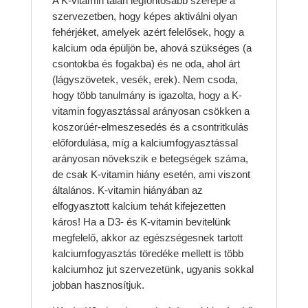
A K-vitamin talán legfontosabb szerepe a
szervezetben, hogy képes aktiválni olyan
fehérjéket, amelyek azért felelősek, hogy a
kalcium oda épüljön be, ahová szükséges (a
csontokba és fogakba) és ne oda, ahol árt
(lágyszövetek, vesék, erek). Nem csoda,
hogy több tanulmány is igazolta, hogy a K-
vitamin fogyasztással arányosan csökken a
koszorúér-elmeszesedés és a csontritkulás
előfordulása, míg a kalciumfogyasztással
arányosan növekszik e betegségek száma,
de csak K-vitamin hiány esetén, ami viszont
általános. K-vitamin hiányában az
elfogyasztott kalcium tehát kifejezetten
káros! Ha a D3- és K-vitamin bevitelünk
megfelelő, akkor az egészségesnek tartott
kalciumfogyasztás töredéke mellett is több
kalciumhoz jut szervezetünk, ugyanis sokkal
jobban hasznosítjuk.