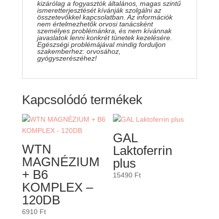
kizárólag a fogyasztók általános, magas szintű
ismeretterjesztését kívánják szolgálni az
összetevőkkel kapcsolatban. Az információk
nem értelmezhetők orvosi tanácsként
személyes problémánkra, és nem kívánnak
javaslatok lenni konkrét tünetek kezelésére.
Egészségi problémájával mindig forduljon
szakemberhez: orvosához,
gyógyszerészéhez!
Kapcsolódó termékek
GAL
WTN
Laktoferrin
MAGNÉZIUM
plus
+ B6
15490
Ft
KOMPLEX –
120DB
6910
Ft