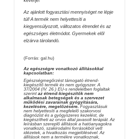
keverje!
Az ajánlott fogyasztási mennyiséget ne lépje
túl! A termék nem helyettesíti a
kiegyensúlyozott, változatos étrendet és az
egészséges életmódot. Gyermekek elől
elzárva tárolandó.
(Forrás: gal.hu)
Az egészségre vonatkozó állításokkal
kapcsolatban:
Egészségmegőrzést támogató étrend-
kiegészítő termék és nem gyógyszer. A
37/2004 (IV. 26.) EU-s rendeletben foglaltak
szerint
az étrend-kiegészítők nem
alkalmasak betegségek és a szervezet
működési zavarainak gyógyítására,
kezelésére, megelőzésére.
Fogyasztásuk
nem helyettesíti a megfelelő szakorvosi
diagnózist és a gyógyszeres kezelést, de
kiegészítheti az orvos által javasolt terápiát. Az
leírásban szereplő állítások a hatóanyagokra
vonatkozó, szakirodalmi forrásokból vett
idézetek, a hivatkozás megjelölésével. Az
állítások nem a termékre vonatkoznak,