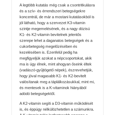
A legtöbb kutatás még csak a csontritkulásra
és a szív- és érrendszeri betegségekre
koncentrál, de már a mostani kutatásokból is
jól látható, hogy a szervezet K3-vitamin
szintje megemelésének, és a nagy dózisú
K1- és K2-vitamin bevitelnek jelentős
szerepe lehet a daganatos betegségek és a
cukorbetegség megelőzésében és
kezelésében is. Ezenfelül pedig ha
megfigyeljük azokat a népcsoportokat, akik
ma is úgy élnek, mint ahogyan őseink éltek
(vadászó-gyűjtögető népek), észrevehetjük,
hogy jóval magasabb K1- és K2-bevitelt
valósítanak meg a táplálkozásukkal, mint mi,
és mentesek is a K-vitaminok hiányából
adódó betegségektől.
A K2-vitamin segíti a D3-vitamin működését
is, és éppúgy nélkülözhetetlen a számunkra.