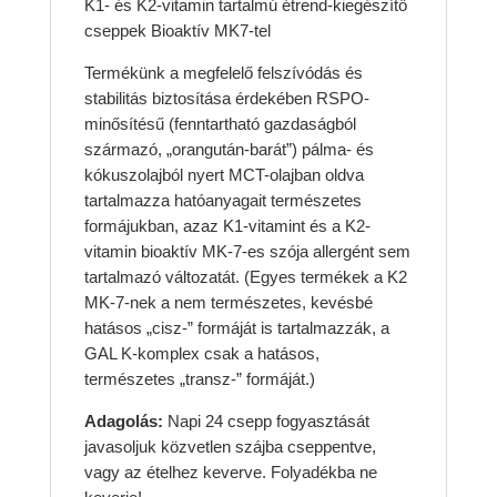
K1- és K2-vitamin tartalmú étrend-kiegészítő
cseppek Bioaktív MK7-tel
Termékünk a megfelelő felszívódás és
stabilitás biztosítása érdekében RSPO-
minősítésű (fenntartható gazdaságból
származó, „orangután-barát”) pálma- és
kókuszolajból nyert MCT-olajban oldva
tartalmazza hatóanyagait természetes
formájukban, azaz K1-vitamint és a K2-
vitamin bioaktív MK-7-es szója allergént sem
tartalmazó változatát. (Egyes termékek a K2
MK-7-nek a nem természetes, kevésbé
hatásos „cisz-” formáját is tartalmazzák, a
GAL K-komplex csak a hatásos,
természetes „transz-” formáját.)
Adagolás:
Napi 24 csepp fogyasztását
javasoljuk közvetlen szájba cseppentve,
vagy az ételhez keverve. Folyadékba ne