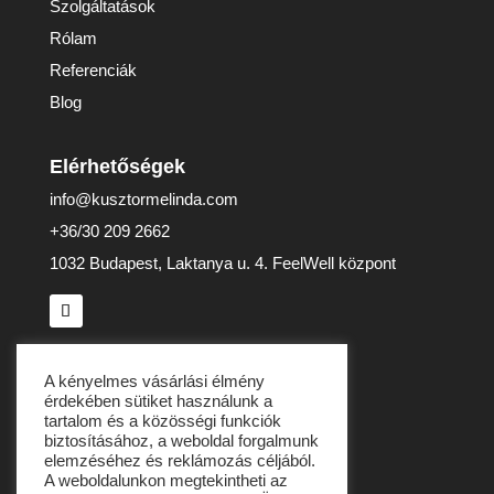
Szolgáltatások
Rólam
Referenciák
Blog
Elérhetőségek
info@kusztormelinda.com
+36/30 209 2662
1032 Budapest, Laktanya u. 4. FeelWell központ
Adatvédelem
A kényelmes vásárlási élmény
érdekében sütiket használunk a
Adatvédelmi tájékoztató
tartalom és a közösségi funkciók
biztosításához, a weboldal forgalmunk
Általános Szerződési Feltételek
elemzéséhez és reklámozás céljából.
Impresszum
A weboldalunkon megtekintheti az