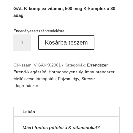
GAL K-komplex vitamin, 500 mcg K-komplex x 30
adag
Engedélyezett utánrendelésre
GAL
Kosárba teszem
K-
komplex
mennyiség
Cikkszám:
VIGAKK02001
Kategóriák:
Érrendszer
,
Étrend-kiegészítő
,
Hormonegyensúly
,
Immunrendszer
,
Mellékvese támogatás
,
Pajzsmirigy
,
Stressz-
Idegrendszer
Leírás
Miért fontos pótolni a K-vitaminokat?