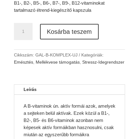
B1-, B2-, B5-, B6-, B7-, B9-, B12-vitaminokat
tartalmazó étrend-kiegészítő kapszula
GAL
Kosárba teszem
B-
komplex
(új)
mennyiség
Cikkszám:
GAL-B-KOMPLEX-UJ
Kategóriák:
Emésztés
,
Mellékvese támogatás
,
Stressz-Idegrendszer
Leírás
A B-vitaminok ún. aktív formái azok, amelyek
a sejteken belül aktívak. Ezek közül a B1-,
B2-, B5- és B6-vitaminok azonban nem
képesek aktív formáikban hasznosulni, csak
miután az egyszerűbb formáikra