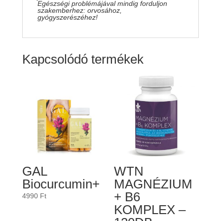
Egészségi problémájával mindig forduljon
szakemberhez: orvosához,
gyógyszerészéhez!
Kapcsolódó termékek
GAL
WTN
Biocurcumin+
MAGNÉZIUM
+ B6
4990
Ft
KOMPLEX –