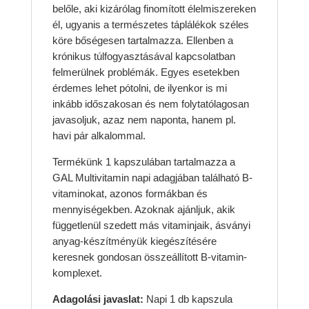
belőle, aki kizárólag finomított élelmiszereken
él, ugyanis a természetes táplálékok széles
köre bőségesen tartalmazza. Ellenben a
krónikus túlfogyasztásával kapcsolatban
felmerülnek problémák. Egyes esetekben
érdemes lehet pótolni, de ilyenkor is mi
inkább időszakosan és nem folytatólagosan
javasoljuk, azaz nem naponta, hanem pl.
havi pár alkalommal.
Termékünk 1 kapszulában tartalmazza a
GAL Multivitamin napi adagjában található B-
vitaminokat, azonos formákban és
mennyiségekben. Azoknak ajánljuk, akik
függetlenül szedett más vitaminjaik, ásványi
anyag-készítményük kiegészítésére
keresnek gondosan összeállított B-vitamin-
komplexet.
Adagolási javaslat:
Napi 1 db kapszula