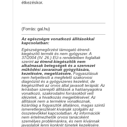
étkezéskor.
(Forrás: gal.hu)
Az egészségre vonatkozó állításokkal
kapcsolatban:
Egészségmegőrzést támogató étrend-
kiegészítő termék és nem gyógyszer. A
37/2004 (IV. 26.) EU-s rendeletben foglaltak
szerint
az étrend-kiegészítők nem
alkalmasak betegségek és a szervezet
működési zavarainak gyógyítására,
kezelésére, megelőzésére.
Fogyasztásuk
nem helyettesíti a megfelelő szakorvosi
diagnózist és a gyógyszeres kezelést, de
kiegészítheti az orvos által javasolt terápiát. Az
leírásban szereplő állítások a hatóanyagokra
vonatkozó, szakirodalmi forrásokból vett
idézetek, a hivatkozás megjelölésével. Az
állítások nem a termékre vonatkoznak,
kizárólag a fogyasztók általános, magas szintű
ismeretterjesztését kívánják szolgálni az
összetevőkkel kapcsolatban. Az információk
nem értelmezhetők orvosi tanácsként
személyes problémánkra, és nem kívánnak
javaslatok lenni konkrét tünetek kezelésére.