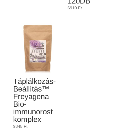
120DB
6910
Ft
Táplálkozás-
Beállítás™
Freyagena
Bio-
immunorost
komplex
9345
Ft