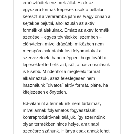
emésztődtek enzimek által. Ezek az
egyszerű formák képesek csak a bélfalon
keresztül a véráramba jutni és /vagy onnan a
sejtekbe bejutni, ahol azután az aktív
formáikká alakulnak. Emiatt az aktív formáik
szedése – egyes tévhitekkel szemben –
előnytelen, mivel drágább, miközben nem
megspórolnak átalakítási folyamatokat a
szervezetnek, hanem éppen, hogy további
lépésekkel terhelik azt, sőt, a hasznosulásuk
is kisebb. Mindenhol a megfelelő formát
alkalmazzuk, azaz feleslegesen nem
használunk "divatos" aktív formát, pláne, ha
kifejezetten előnytelen.
B3-vitamint a termékünk nem tartalmaz,
mivel annak folyamatos fogyasztását
kontraproduktívnak találjuk, így szerintünk
olyan termékben nincs helye, amit napi
szedésre szánunk. Hiánya csak annak lehet