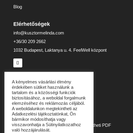
Blog
Elérhetőségek
info@kusztormelinda.com
+36/30 209 2662
1032 Budapest, Laktanya u. 4. FeelWell központ
Adatvédelem
A kényelmes vásárlási élmény
érdekében sütiket használunk a
Adatvédelmi tájékoztató
tartalom és a közösségi funkciók
biztosításához, a weboldal forgalmunk
Általános Szerződési Feltételek
elemzéséhez és reklámozás céljából.
Impresszum
A weboldalunkon megtekintheti az
Adatkezelési tájékoztatónkat, Ön
Elállási nyilatkozat
bármikor módosíthatja vagy
visszavonhatja a Sütinyilatkozathoz
Az elállási nyilatkozat mintát innen is letöltheti PDF
való hozzájárulását.
formátumban