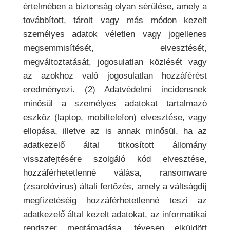
értelmében a biztonság olyan sérülése, amely a
továbbított, tárolt vagy más módon kezelt
személyes adatok véletlen vagy jogellenes
megsemmisítését, elvesztését,
megváltoztatását, jogosulatlan közlését vagy
az azokhoz való jogosulatlan hozzáférést
eredményezi. (2) Adatvédelmi incidensnek
minősül a személyes adatokat tartalmazó
eszköz (laptop, mobiltelefon) elvesztése, vagy
ellopása, illetve az is annak minősül, ha az
adatkezelő által titkosított állomány
visszafejtésére szolgáló kód elvesztése,
hozzáférhetetlenné válása, ransomware
(zsarolóvírus) általi fertőzés, amely a váltságdíj
megfizetéséig hozzáférhetetlenné teszi az
adatkezelő által kezelt adatokat, az informatikai
rendszer megtámadása, tévesen elküldött