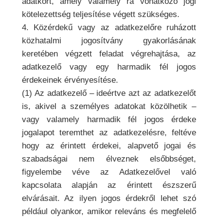
adatkört, amely valamely rá vonatkozó jogi
kötelezettség teljesítése végett szükséges.
4. Közérdekű vagy az adatkezelőre ruházott
közhatalmi jogosítvány gyakorlásának
keretében végzett feladat végrehajtása, az
adatkezelő vagy egy harmadik fél jogos
érdekeinek érvényesítése.
(1) Az adatkezelő – ideértve azt az adatkezelőt
is, akivel a személyes adatokat közölhetik –
vagy valamely harmadik fél jogos érdeke
jogalapot teremthet az adatkezelésre, feltéve
hogy az érintett érdekei, alapvető jogai és
szabadságai nem élveznek elsőbbséget,
figyelembe véve az Adatkezelővel való
kapcsolata alapján az érintett észszerű
elvárásait. Az ilyen jogos érdekről lehet szó
például olyankor, amikor releváns és megfelelő