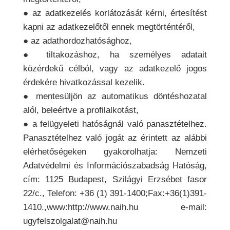
● az adatkezelés korlátozását kérni, értesítést
kapni az adatkezelőtől ennek megtörténtéről,
● az adathordozhatósághoz,
● tiltakozáshoz, ha személyes adatait
közérdekű célból, vagy az adatkezelő jogos
érdekére hivatkozással kezelik.
● mentesüljön az automatikus döntéshozatal
alól, beleértve a profilalkotást,
● a felügyeleti hatóságnál való panasztételhez.
Panasztételhez való jogát az érintett az alábbi
elérhetőségeken gyakorolhatja: Nemzeti
Adatvédelmi és Információszabadság Hatóság,
cím: 1125 Budapest, Szilágyi Erzsébet fasor
22/c., Telefon: +36 (1) 391-1400;Fax:+36(1)391-
1410.,www:http://www.naih.hu e-mail:
ugyfelszolgalat@naih.hu