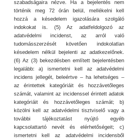
szabadságaira nézve. Ha a bejelentés nem
történik meg 72 órán belül, mellékelni kell
hozzá a késedelem igazolására szolgáló
indokokat is. (5) Az adatfeldolgozó az
adatvédelmi incidenst, az arról való
tudomásszerzését követően indokolatlan
késedelem nélkül bejelenti az adatkezelőnek.
(6) Az (3) bekezdésben említett bejelentésben
legalább: a) ismertetni kell az adatvédelmi
incidens jellegét, beleértve – ha lehetséges –
az érintettek kategóriáit és hozzávetőleges
számát, valamint az incidenssel érintett adatok
kategóriáit és hozzávetőleges számát; b)
közölni kell az adatvédelmi tisztviselő vagy a
további tájékoztatást nyújtó egyéb
kapcsolattartó nevét és elérhetőségeit; c)
ismertetni kell az adatvédelmi incidensből