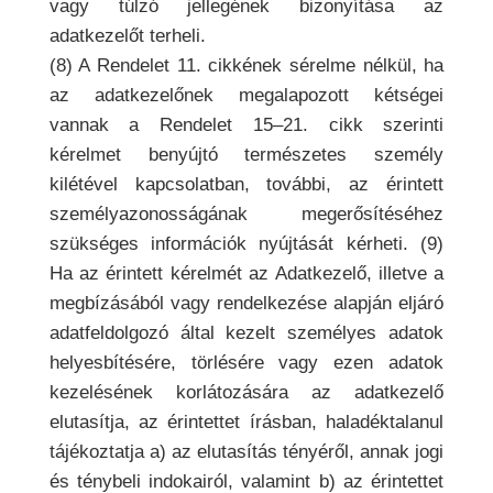
vagy túlzó jellegének bizonyítása az
adatkezelőt terheli.
(8) A Rendelet 11. cikkének sérelme nélkül, ha
az adatkezelőnek megalapozott kétségei
vannak a Rendelet 15–21. cikk szerinti
kérelmet benyújtó természetes személy
kilétével kapcsolatban, további, az érintett
személyazonosságának megerősítéséhez
szükséges információk nyújtását kérheti. (9)
Ha az érintett kérelmét az Adatkezelő, illetve a
megbízásából vagy rendelkezése alapján eljáró
adatfeldolgozó által kezelt személyes adatok
helyesbítésére, törlésére vagy ezen adatok
kezelésének korlátozására az adatkezelő
elutasítja, az érintettet írásban, haladéktalanul
tájékoztatja a) az elutasítás tényéről, annak jogi
és ténybeli indokairól, valamint b) az érintettet