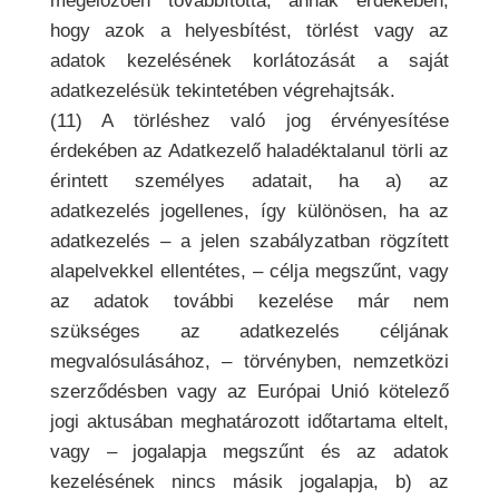
megelőzően továbbította, annak érdekében,
hogy azok a helyesbítést, törlést vagy az
adatok kezelésének korlátozását a saját
adatkezelésük tekintetében végrehajtsák.
(11) A törléshez való jog érvényesítése
érdekében az Adatkezelő haladéktalanul törli az
érintett személyes adatait, ha a) az
adatkezelés jogellenes, így különösen, ha az
adatkezelés – a jelen szabályzatban rögzített
alapelvekkel ellentétes, – célja megszűnt, vagy
az adatok további kezelése már nem
szükséges az adatkezelés céljának
megvalósulásához, – törvényben, nemzetközi
szerződésben vagy az Európai Unió kötelező
jogi aktusában meghatározott időtartama eltelt,
vagy – jogalapja megszűnt és az adatok
kezelésének nincs másik jogalapja, b) az