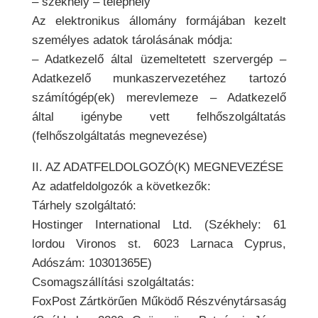
– székhely – telephely
Az elektronikus állomány formájában kezelt
személyes adatok tárolásának módja:
– Adatkezelő által üzemeltetett szervergép –
Adatkezelő munkaszervezetéhez tartozó
számítógép(ek) merevlemeze – Adatkezelő
által igénybe vett felhőszolgáltatás
(felhőszolgáltatás megnevezése)
II. AZ ADATFELDOLGOZÓ(K) MEGNEVEZÉSE
Az adatfeldolgozók a következők:
Tárhely szolgáltató:
Hostinger International Ltd. (Székhely: 61
lordou Vironos st. 6023 Larnaca Cyprus,
Adószám: 10301365E)
Csomagszállítási szolgáltatás:
FoxPost Zártkörűen Működő Részvénytársaság